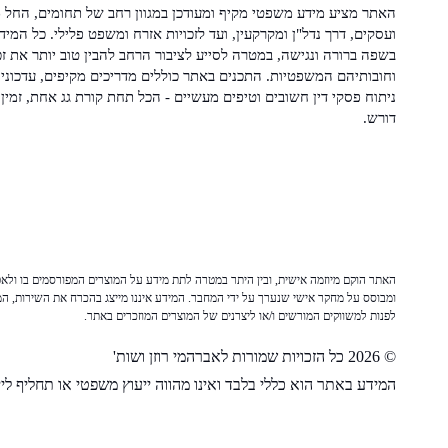
האתר מציע מידע משפטי מקיף ומעודכן במגוון רחב של תחומים, החל מ
ועסקים, דרך נדל"ן ומקרקעין, ועד לזכויות אזרח ומשפט פלילי. כל המיד
בשפה ברורה ונגישה, במטרה לסייע לציבור הרחב להבין טוב יותר את זכ
וחובותיהם המשפטיות. התכנים באתר כוללים מדריכים מקיפים, עדכוני 
ניתוח פסקי דין חשובים וטיפים מעשיים - הכל תחת קורת גג אחת, זמין 
דורש.
האתר הוקם מיוזמה אישית, ובין היתר במטרה לתת מידע על המוצרים המפורסמים בו ולאפש
ומבוסס על מחקר אישי שנערך על ידי המחבר. המידע איננו מייצג בהכרח את השירות, המו
לפנות למשווקים המורשים ו/או ליצרנים של המוצרים המוזכרים באתר.
© 2026 כל הזכויות שמורות לאברהמי רוזן ושות'
המידע באתר הוא כללי בלבד ואינו מהווה ייעוץ משפטי או תחליף לייע