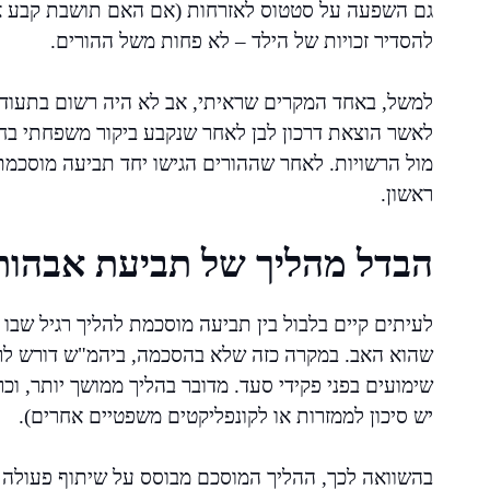
גם השפעה על סטטוס לאזרחות (אם האם תושבת קבע או א
להסדיר זכויות של הילד – לא פחות משל ההורים.
למשל, באחד המקרים שראיתי, אב לא היה רשום בתעוד
לאשר הוצאת דרכון לבן לאחר שנקבע ביקור משפחתי בחו
מול הרשויות. לאחר שההורים הגישו יחד תביעה מוסכמת, 
ראשון.
הבדל מהליך של תביעת אבהות 
לעיתים קיים בלבול בין תביעה מוסכמת להליך רגיל שב
שהוא האב. במקרה כזה שלא בהסכמה, ביהמ"ש דורש לרוב
שימועים בפני פקידי סעד. מדובר בהליך ממושך יותר, 
יש סיכון לממזרות או לקונפליקטים משפטיים אחרים).
בהשוואה לכך, ההליך המוסכם מבוסס על שיתוף פעולה מ