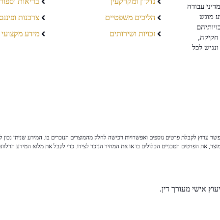
נדל"ן ומקרקעין
בריאות וספור
דיני עבודה
ע מוגש
הליכים משפטיים
צרכנות ופיננס
ויותיהם
זכויות ושירותים
מידע מקצועי
חקיקה,
ונגיש לכל
ר ערוץ לקבלת פרטים נוספים ואפשרויות רכישה לחלק מהמוצרים הנזכרים בו. המידע שניתן נכון לי
צר, את הפרטים הטכניים הכלולים בו או את המחיר הנזכר לצידו. כדי לקבל את מלוא המידע הרלוונ
וץ אישי מעורך דין.