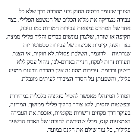
הצורך שעומד בבסיס החוק נבע מהכרה בכך שלא כל
עבירה מצדיקה את מלוא הכלים של המשפט הפלילי. בצד
אחד של המתרס נמצאות עבירות חמורות כמו גניבה,
תקיפה או שוחד, שלצדן עונשים כבדים והליך פלילי ממצה.
בצד השני, קיימות אכיפות של עבירות סטטוטוריות
שגרתיות – לדוגמה, השלכת פסולת לא חוקית, אי הצגת
תעודת זהות לפקח, חנייה באדום-לבן, ניהול עסק ללא
רישיון וכדומה. עבירות מסוג זה אינן בהכרח נובעות ממניע
פלילי, והשפעתן על הסדר הציבורי לעיתים מוגבלת.
המודל המינהלי מאפשר להטיל סנקציה כלכלית במהירות
ובפשטות יחסית, ללא צורך בהליך פלילי ממושך. המדינה,
בעיקר דרך פקחים ורשויות מקומיות, אוכפת את העבירה
באמצעות קנס, מבלי שתירשם לחובתו של האדם הרשעה
פלילית, כל עוד שילם את הקנס במועד.