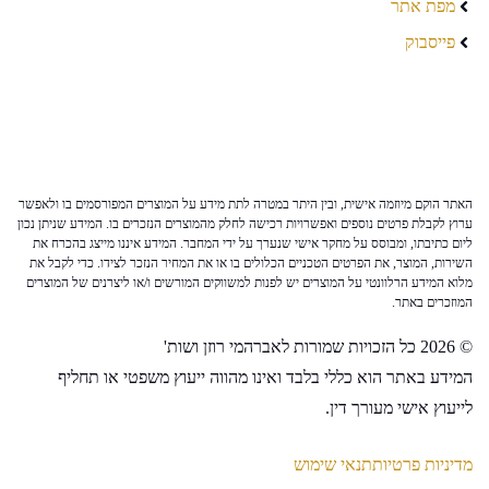
מפת אתר
פייסבוק
האתר הוקם מיוזמה אישית, ובין היתר במטרה לתת מידע על המוצרים המפורסמים בו ולאפשר
ערוץ לקבלת פרטים נוספים ואפשרויות רכישה לחלק מהמוצרים הנזכרים בו. המידע שניתן נכון
ליום כתיבתו, ומבוסס על מחקר אישי שנערך על ידי המחבר. המידע איננו מייצג בהכרח את
השירות, המוצר, את הפרטים הטכניים הכלולים בו או את המחיר הנזכר לצידו. כדי לקבל את
מלוא המידע הרלוונטי על המוצרים יש לפנות למשווקים המורשים ו/או ליצרנים של המוצרים
המוזכרים באתר.
© 2026 כל הזכויות שמורות לאברהמי רוזן ושות'
המידע באתר הוא כללי בלבד ואינו מהווה ייעוץ משפטי או תחליף
לייעוץ אישי מעורך דין.
מדיניות פרטיות
תנאי שימוש