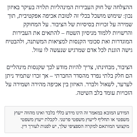
ההצלחה של חוק העבירות המינהליות תלויה בעיקר באיזון
נכון: שימוש מושכל בכלי זה לטובת אכיפה אפקטיבית, תוך
שמירה על זכויות בסיסיות של הציבור. על המחוקק
והרשויות ללמוד מניסיון השטח – להתאים את העבירות
המוגדרות ואת סכומי הקנסות למציאות המשתנה, ולהבטיח
גישה הוגנת לכל אדם שמרגיש שנעשה לו עוול.
הציבור, מבחינתו, צריך להיות מודע לכך שקנסות מינהליים
הם חלק בלתי נפרד מהסדר החברתי – אך זכרו שתמיד ניתן
לערער, לשאול ולברר. האיזון בין אכיפה מהירה ושמירה על
הזכויות עומד בלב השיטה.
המידע המובא במאמר זה הינו מידע כללי בלבד ואינו מהווה ייעוץ
משפטי או תחליף לייעוץ משפטי פרטני. לקבלת ייעוץ משפטי
מקצועי המותאם למקרה הספציפי שלך, יש לפנות לעורך דין.