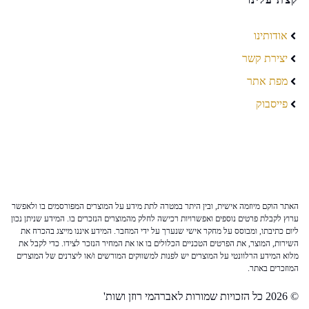
אודותינו
יצירת קשר
מפת אתר
פייסבוק
האתר הוקם מיוזמה אישית, ובין היתר במטרה לתת מידע על המוצרים המפורסמים בו ולאפשר
ערוץ לקבלת פרטים נוספים ואפשרויות רכישה לחלק מהמוצרים הנזכרים בו. המידע שניתן נכון
ליום כתיבתו, ומבוסס על מחקר אישי שנערך על ידי המחבר. המידע איננו מייצג בהכרח את
השירות, המוצר, את הפרטים הטכניים הכלולים בו או את המחיר הנזכר לצידו. כדי לקבל את
מלוא המידע הרלוונטי על המוצרים יש לפנות למשווקים המורשים ו/או ליצרנים של המוצרים
המוזכרים באתר.
© 2026 כל הזכויות שמורות לאברהמי רוזן ושות'