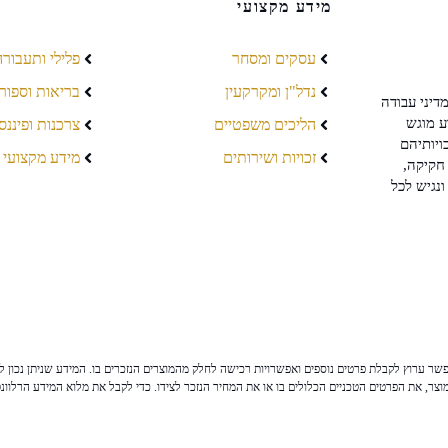
מידע מקצועי
עסקים ומסחר
פלילי ותעבורה
נדל"ן ומקרקעין
בריאות וספור
דיני עבודה
ע מוגש
הליכים משפטיים
צרכנות ופיננס
ויותיהם
זכויות ושירותים
מידע מקצועי
חקיקה,
ונגיש לכל
ר ערוץ לקבלת פרטים נוספים ואפשרויות רכישה לחלק מהמוצרים הנזכרים בו. המידע שניתן נכון לי
צר, את הפרטים הטכניים הכלולים בו או את המחיר הנזכר לצידו. כדי לקבל את מלוא המידע הרלוונ