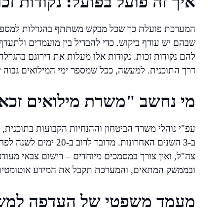
איך זה פועל בפועל: נקודות זכו
המערכת פועלת כך שכל מבקש משתתף בהגרלות למספר פר
שבהם יש עודף ביקוש. כדי להבדיל בין מועמדים ולתעדף 
להם נקודות זכות. נקודות אלו מעלות את דירוגם בהגרל
דרך התוכנית. למעשה, ככל שמספר ימי המילואים גבוה יותר
מי נחשב "משרת מילואים זכא
עפ"י נוהלי משרד הביטחון וההנחיות הקבועות בתוכנית,
ב-3 השנים האחרונות. מד
צה"ל, ואין צורך במסמכים מיוחדים – רישום צבאי מעו
ובממשק המתאים, והמערכת תקבל את המידע אוטומטית 
מעמד משפטי של העדפה למשר