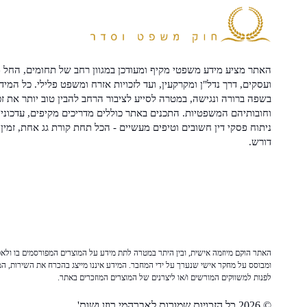
האתר מציע מידע משפטי מקיף ומעודכן במגוון רחב של תחומים, החל מ
ועסקים, דרך נדל"ן ומקרקעין, ועד לזכויות אזרח ומשפט פלילי. כל המיד
בשפה ברורה ונגישה, במטרה לסייע לציבור הרחב להבין טוב יותר את זכ
וחובותיהם המשפטיות. התכנים באתר כוללים מדריכים מקיפים, עדכוני 
ניתוח פסקי דין חשובים וטיפים מעשיים - הכל תחת קורת גג אחת, זמין 
דורש.
האתר הוקם מיוזמה אישית, ובין היתר במטרה לתת מידע על המוצרים המפורסמים בו ולאפש
ומבוסס על מחקר אישי שנערך על ידי המחבר. המידע איננו מייצג בהכרח את השירות, המו
לפנות למשווקים המורשים ו/או ליצרנים של המוצרים המוזכרים באתר.
© 2026 כל הזכויות שמורות לאברהמי רוזן ושות'