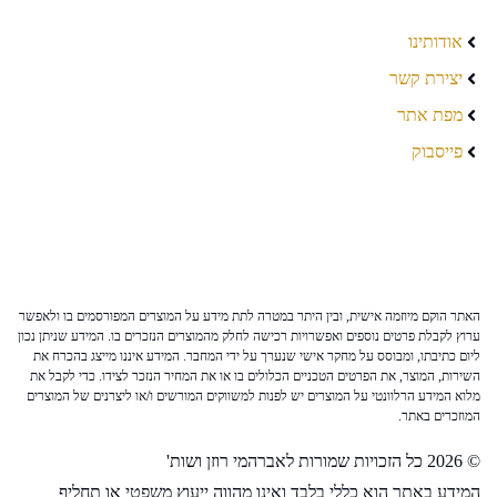
אודותינו
יצירת קשר
מפת אתר
פייסבוק
האתר הוקם מיוזמה אישית, ובין היתר במטרה לתת מידע על המוצרים המפורסמים בו ולאפשר
ערוץ לקבלת פרטים נוספים ואפשרויות רכישה לחלק מהמוצרים הנזכרים בו. המידע שניתן נכון
ליום כתיבתו, ומבוסס על מחקר אישי שנערך על ידי המחבר. המידע איננו מייצג בהכרח את
השירות, המוצר, את הפרטים הטכניים הכלולים בו או את המחיר הנזכר לצידו. כדי לקבל את
מלוא המידע הרלוונטי על המוצרים יש לפנות למשווקים המורשים ו/או ליצרנים של המוצרים
המוזכרים באתר.
© 2026 כל הזכויות שמורות לאברהמי רוזן ושות'
המידע באתר הוא כללי בלבד ואינו מהווה ייעוץ משפטי או תחליף