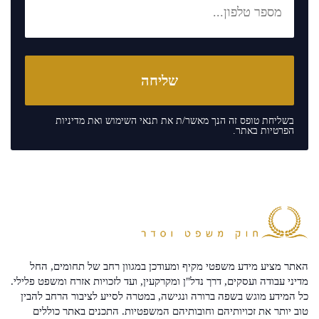
בשליחת טופס זה הנך מאשר/ת את
תנאי השימוש
ואת
מדיניות
הפרטיות
באתר.
האתר מציע מידע משפטי מקיף ומעודכן במגוון רחב של תחומים, החל
מדיני עבודה ועסקים, דרך נדל"ן ומקרקעין, ועד לזכויות אזרח ומשפט פלילי.
כל המידע מוגש בשפה ברורה ונגישה, במטרה לסייע לציבור הרחב להבין
טוב יותר את זכויותיהם וחובותיהם המשפטיות. התכנים באתר כוללים