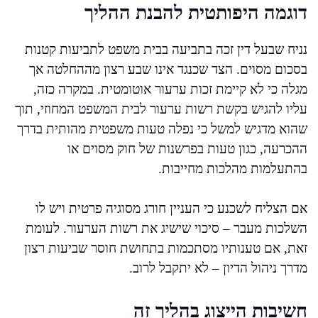
דוגמה היפותטית להבנת ההליך
נניח שבעל דין זכה בתביעה בבית משפט לתביעות קטנות
בסכום מסוים. הצד שכנגד אינו שבע רצון מההחלטה אך
מגלה כי לא קיימת זכות ערעור אוטומטית. במקרה כזה,
עליו להגיש בקשת רשות ערעור לבית המשפט המחוזי, תוך
שהוא מדגיש למשל כי נפלה טעות משפטית מהותית בדרך
ההכרעה, כגון טעות בפרשנות של חוק מסוים או
בהתעלמות מהלכות מחייבות.
אם הצליח לשכנע כי העניין חורג מסוגיה פרטית ויש לו
השלכות מעבר – סיכוי שישיג את רשות הערעור. לעומת
זאת, אם טענותיו מסתכמות בתחושת חוסר שביעות רצון
מדרך ניהול הדיון – לא יתקבל לרוב.
חשיבות הייצוג בהליך זה