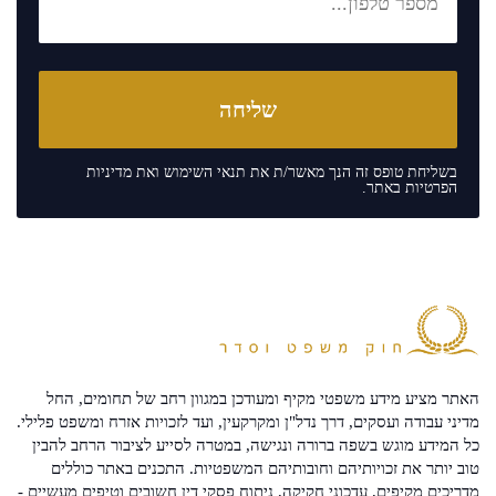
בשליחת טופס זה הנך מאשר/ת את
תנאי השימוש
ואת
מדיניות
הפרטיות
באתר.
האתר מציע מידע משפטי מקיף ומעודכן במגוון רחב של תחומים, החל
מדיני עבודה ועסקים, דרך נדל"ן ומקרקעין, ועד לזכויות אזרח ומשפט פלילי.
כל המידע מוגש בשפה ברורה ונגישה, במטרה לסייע לציבור הרחב להבין
טוב יותר את זכויותיהם וחובותיהם המשפטיות. התכנים באתר כוללים
מדריכים מקיפים, עדכוני חקיקה, ניתוח פסקי דין חשובים וטיפים מעשיים -