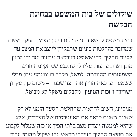
שיקולים של בית המשפט בבחינת
הבקשה
בתי המשפט לנושא זה מפעילים ריסון עצמי, בעיקר משום
שמדובר בהחלטות ביניים שתפקידן לייצב את המצב עד
לסיום ההליך. כדי ששופט בערכאת ערעור יטה ידו למען
מתן רשות ערעור, עליו להשתכנע שמתקיימת חריגה
משמעותית מהנורמה. למשל, מקרה בו צו זמני ניתן מבלי
ששמעה ערכאת הדיון את הצד שכנגד – משום כך, עקרון
"שוויון" ו"זכות הטיעון" מקבלים משקל לא מבוטל.
מניסיוני, חשוב להראות שהחלטת הסעד הזמני לא רק
שאינה מאזנת כראוי את האינטרסים של הצדדים, אלא
שהיא למעשה יוצרת מצב בלתי הפיך או כזה שעלול לקבוע
את תוצאת ההליך העיקרי מראש. זהו שיקול מהותי עבור