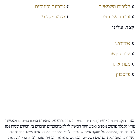
הליכים משפטיים
צרכנות ופיננסים
זכויות ושירותים
מידע מקצועי
קצת עלינו
אודותינו
יצירת קשר
מפת אתר
פייסבוק
האתר הוקם מיוזמה אישית, ובין היתר במטרה לתת מידע על המוצרים המפורסמים בו ולאפשר
ערוץ לקבלת פרטים נוספים ואפשרויות רכישה לחלק מהמוצרים הנזכרים בו. המידע שניתן נכון
ליום כתיבתו, ומבוסס על מחקר אישי שנערך על ידי המחבר. המידע איננו מייצג בהכרח את
השירות, המוצר, את הפרטים הטכניים הכלולים בו או את המחיר הנזכר לצידו. כדי לקבל את