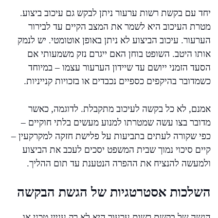
יחד עם בקשת רשות ערעור ניתן לבקש גם עיכוב ביצוע.
מטרת העיכוב היא לשמר את המצב הקיים עד לבירור
הערעור. עיכוב הביצוע לא ניתן באופן אוטומטי. יש לנמק
אותו היטב. השופט בוחן האם ייגרם נזק משמעותי אם
הסעד הזמני ייושם עד שיידון הערעור עצמו – במיוחד
כשמדובר בהיקפים כספיים נכבדים או בזכויות קנייניות.
אמנם, לא כל בקשה לעיכוב מתקבלת. לדוגמה, כאשר
מדובר בצו עשה שמטרתו למנוע מעשים בלתי חוקיים –
כפי שקורה לעתים בתביעות על פלישת חזקה למקרקעין –
קיים סיכוי נמוך שבית המשפט יסכים לעכב את הביצוע
ולמעשה להנציח את ההפרה הנטענת עד תום ההליך.
השלכות אסטרטגיות של הגשת הבקשה
הגשה של בקשת רשות ערעור היא לא רק עניין טכני או