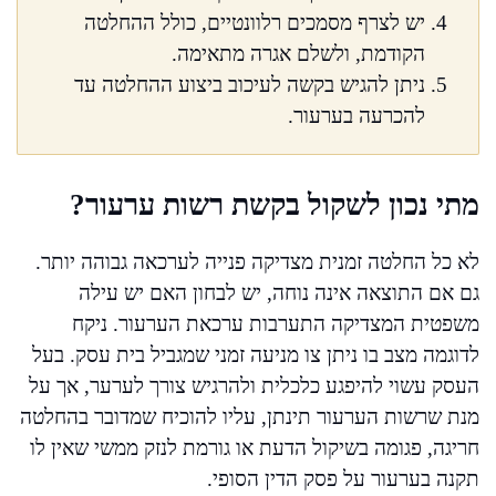
יש לצרף מסמכים רלוונטיים, כולל ההחלטה
הקודמת, ולשלם אגרה מתאימה.
ניתן להגיש בקשה לעיכוב ביצוע ההחלטה עד
להכרעה בערעור.
מתי נכון לשקול בקשת רשות ערעור?
לא כל החלטה זמנית מצדיקה פנייה לערכאה גבוהה יותר.
גם אם התוצאה אינה נוחה, יש לבחון האם יש עילה
משפטית המצדיקה התערבות ערכאת הערעור. ניקח
לדוגמה מצב בו ניתן צו מניעה זמני שמגביל בית עסק. בעל
העסק עשוי להיפגע כלכלית ולהרגיש צורך לערער, אך על
מנת שרשות הערעור תינתן, עליו להוכיח שמדובר בהחלטה
חריגה, פגומה בשיקול הדעת או גורמת לנזק ממשי שאין לו
תקנה בערעור על פסק הדין הסופי.