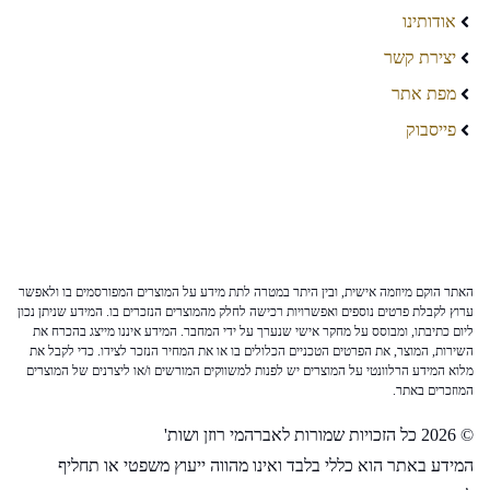
אודותינו
יצירת קשר
מפת אתר
פייסבוק
האתר הוקם מיוזמה אישית, ובין היתר במטרה לתת מידע על המוצרים המפורסמים בו ולאפשר
ערוץ לקבלת פרטים נוספים ואפשרויות רכישה לחלק מהמוצרים הנזכרים בו. המידע שניתן נכון
ליום כתיבתו, ומבוסס על מחקר אישי שנערך על ידי המחבר. המידע איננו מייצג בהכרח את
השירות, המוצר, את הפרטים הטכניים הכלולים בו או את המחיר הנזכר לצידו. כדי לקבל את
מלוא המידע הרלוונטי על המוצרים יש לפנות למשווקים המורשים ו/או ליצרנים של המוצרים
המוזכרים באתר.
© 2026 כל הזכויות שמורות לאברהמי רוזן ושות'
המידע באתר הוא כללי בלבד ואינו מהווה ייעוץ משפטי או תחליף