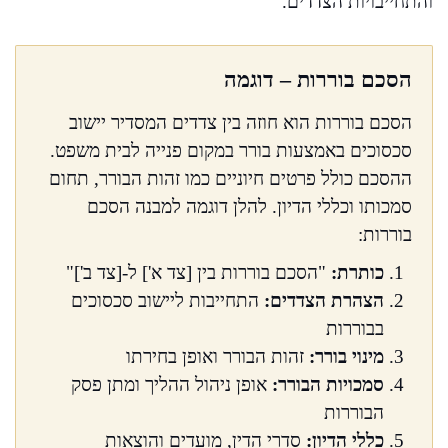
והתחייבויות הצדדים.
הסכם בוררות – דוגמה
הסכם בוררות הוא חוזה בין צדדים המסדיר יישוב
סכסוכים באמצעות בורר במקום פנייה לבית משפט.
ההסכם כולל פרטים חיוניים כמו זהות הבורר, תחום
סמכותו וכללי הדיון. להלן דוגמה למבנה הסכם
בוררות:
כותרת:
"הסכם בוררות בין [צד א'] ל-[צד ב']"
הצהרת הצדדים:
התחייבות ליישוב סכסוכים
בבוררות
מינוי בורר:
זהות הבורר ואופן בחירתו
סמכויות הבורר:
אופן ניהול ההליך ומתן פסק
הבוררות
כללי הדיון:
סדרי הדין, מועדים והוצאות