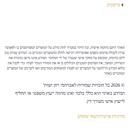
פייסבוק
האתר הוקם מיוזמה אישית, ובין היתר במטרה לתת מידע על המוצרים המפורסמים בו ולאפשר
ערוץ לקבלת פרטים נוספים ואפשרויות רכישה לחלק מהמוצרים הנזכרים בו. המידע שניתן נכון
ליום כתיבתו, ומבוסס על מחקר אישי שנערך על ידי המחבר. המידע איננו מייצג בהכרח את
השירות, המוצר, את הפרטים הטכניים הכלולים בו או את המחיר הנזכר לצידו. כדי לקבל את
מלוא המידע הרלוונטי על המוצרים יש לפנות למשווקים המורשים ו/או ליצרנים של המוצרים
המוזכרים באתר.
© 2026 כל הזכויות שמורות לאברהמי רוזן ושות'
המידע באתר הוא כללי בלבד ואינו מהווה ייעוץ משפטי או תחליף
לייעוץ אישי מעורך דין.
מדיניות פרטיות
תנאי שימוש