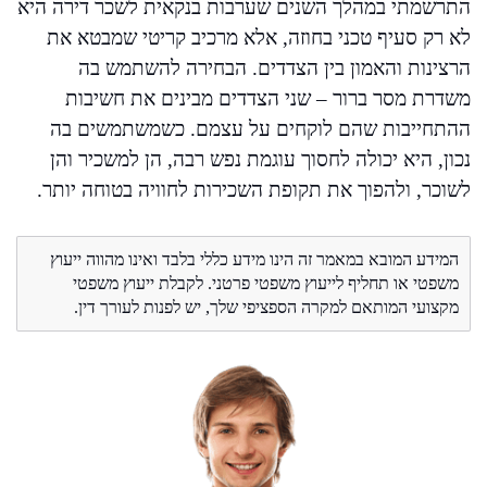
התרשמתי במהלך השנים שערבות בנקאית לשכר דירה היא
לא רק סעיף טכני בחוזה, אלא מרכיב קריטי שמבטא את
הרצינות והאמון בין הצדדים. הבחירה להשתמש בה
משדרת מסר ברור – שני הצדדים מבינים את חשיבות
ההתחייבות שהם לוקחים על עצמם. כשמשתמשים בה
נכון, היא יכולה לחסוך עוגמת נפש רבה, הן למשכיר והן
לשוכר, ולהפוך את תקופת השכירות לחוויה בטוחה יותר.
המידע המובא במאמר זה הינו מידע כללי בלבד ואינו מהווה ייעוץ
משפטי או תחליף לייעוץ משפטי פרטני. לקבלת ייעוץ משפטי
מקצועי המותאם למקרה הספציפי שלך, יש לפנות לעורך דין.