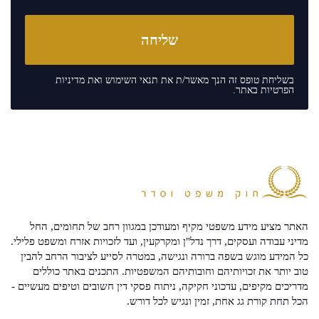
בשליחת טופס זה הנך מאשר/ת את
תנאי השימוש
ואת
מדיניות
הפרטיות
באתר.
האתר מציע מידע משפטי מקיף ומעודכן במגוון רחב של תחומים, החל
מדיני עבודה ועסקים, דרך נדל"ן ומקרקעין, ועד לזכויות אזרח ומשפט פלילי.
כל המידע מוגש בשפה ברורה ונגישה, במטרה לסייע לציבור הרחב להבין
טוב יותר את זכויותיהם וחובותיהם המשפטיות. התכנים באתר כוללים
מדריכים מקיפים, עדכוני חקיקה, ניתוח פסקי דין חשובים וטיפים מעשיים -
הכל תחת קורת גג אחת, זמין ונגיש לכל דורש.