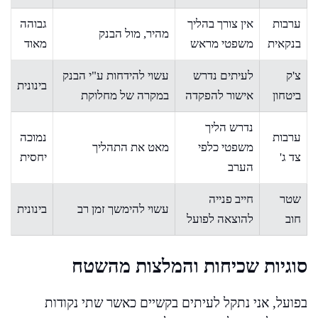
ערבות
אין צורך בהליך
גבוהה
מהיר, מול הבנק
בנקאית
משפטי מראש
מאוד
צ'ק
לעיתים נדרש
עשוי להידחות ע"י הבנק
בינונית
ביטחון
אישור להפקדה
במקרה של מחלוקת
נדרש הליך
ערבות
נמוכה
משפטי כלפי
מאט את התהליך
צד ג'
יחסית
הערב
שטר
חייב פנייה
עשוי להימשך זמן רב
בינונית
חוב
להוצאה לפועל
סוגיות שכיחות והמלצות מהשטח
בפועל, אני נתקל לעיתים בקשיים כאשר שתי נקודות