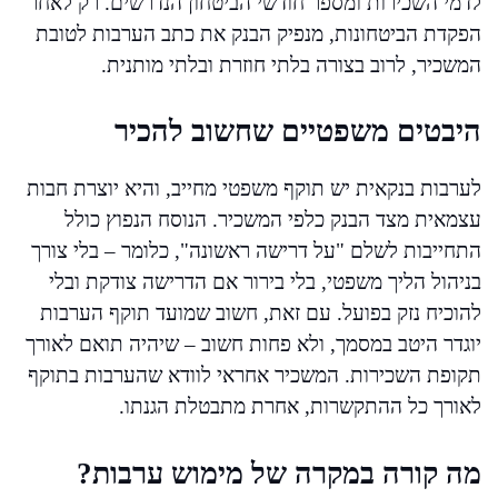
לדמי השכירות ומספר חודשי הביטחון הנדרשים. רק לאחר
הפקדת הביטחונות, מנפיק הבנק את כתב הערבות לטובת
המשכיר, לרוב בצורה בלתי חוזרת ובלתי מותנית.
היבטים משפטיים שחשוב להכיר
לערבות בנקאית יש תוקף משפטי מחייב, והיא יוצרת חבות
עצמאית מצד הבנק כלפי המשכיר. הנוסח הנפוץ כולל
התחייבות לשלם "על דרישה ראשונה", כלומר – בלי צורך
בניהול הליך משפטי, בלי בירור אם הדרישה צודקת ובלי
להוכיח נזק בפועל. עם זאת, חשוב שמועד תוקף הערבות
יוגדר היטב במסמך, ולא פחות חשוב – שיהיה תואם לאורך
תקופת השכירות. המשכיר אחראי לוודא שהערבות בתוקף
לאורך כל ההתקשרות, אחרת מתבטלת הגנתו.
מה קורה במקרה של מימוש ערבות?