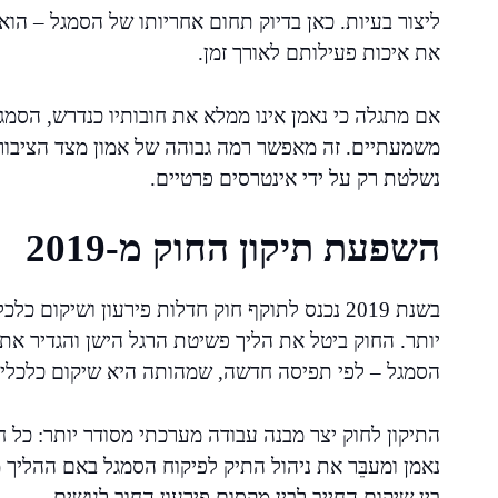
ליצור בעיות. כאן בדיוק תחום אחריותו של הסמגל – הוא
את איכות פעילותם לאורך זמן.
אם מתגלה כי נאמן אינו ממלא את חובותיו כנדרש, הסמ
משמעתיים. זה מאפשר רמה גבוהה של אמון מצד הציבור
נשלטת רק על ידי אינטרסים פרטיים.
השפעת תיקון החוק מ-2019
בשנת 2019 נכנס לתוקף חוק חדלות פירעון ושיקום
יותר. החוק ביטל את הליך פשיטת הרגל הישן והגדיר א
הסמגל – לפי תפיסה חדשה, שמהותה היא שיקום כלכלי לצ
התיקון לחוק יצר מבנה עבודה מערכתי מסודר יותר: כל ח
נאמן ומעבֵּר את ניהול התיק לפיקוח הסמגל באם ההליך 
בין שיקום החייב לבין מקסום פירעון החוב לנושים.