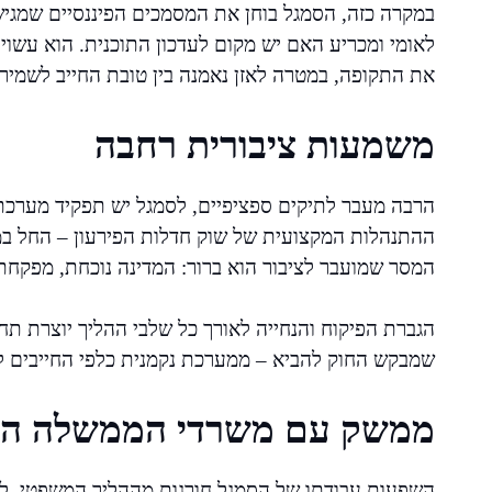
במקרה כזה, הסמגל בוחן את המסמכים הפיננסיים שמגיש 
לאומי ומכריע האם יש מקום לעדכון התוכנית. הוא עשו
את התקופה, במטרה לאזן נאמנה בין טובת החייב לשמירה 
משמעות ציבורית רחבה
הרבה מעבר לתיקים ספציפיים, לסמגל יש תפקיד מערכתי
ההתנהלות המקצועית של שוק חדלות הפירעון – החל במני
המסר שמועבר לציבור הוא ברור: המדינה נוכחת, מפקחת
הגברת הפיקוח והנחייה לאורך כל שלבי ההליך יוצרת תח
שמבקש החוק להביא – ממערכת נקמנית כלפי החייבים 
ממשק עם משרדי הממשלה ה
השפעות עבודתו של הסמגל חורגות מההליך המשפטי. לעי