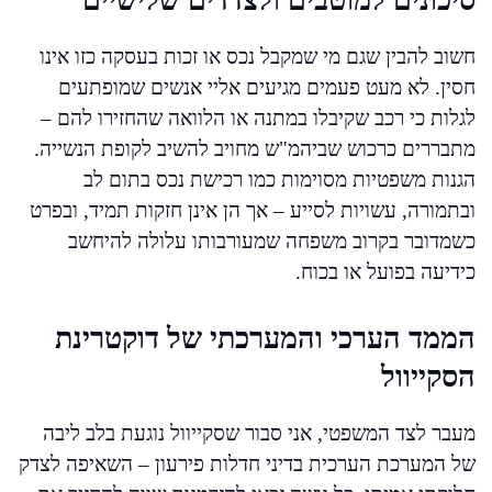
סיכונים למוטבים ולצדדים שלישיים
חשוב להבין שגם מי שמקבל נכס או זכות בעסקה כזו אינו
חסין. לא מעט פעמים מגיעים אליי אנשים שמופתעים
לגלות כי רכב שקיבלו במתנה או הלוואה שהחזירו להם –
מתבררים כרכוש שביהמ"ש מחויב להשיב לקופת הנשייה.
הגנות משפטיות מסוימות כמו רכישת נכס בתום לב
ובתמורה, עשויות לסייע – אך הן אינן חזקות תמיד, ובפרט
כשמדובר בקרוב משפחה שמעורבותו עלולה להיחשב
כידיעה בפועל או בכוח.
הממד הערכי והמערכתי של דוקטרינת
הסקייוול
מעבר לצד המשפטי, אני סבור שסקייוול נוגעת בלב ליבה
של המערכת הערכית בדיני חדלות פירעון – השאיפה לצדק