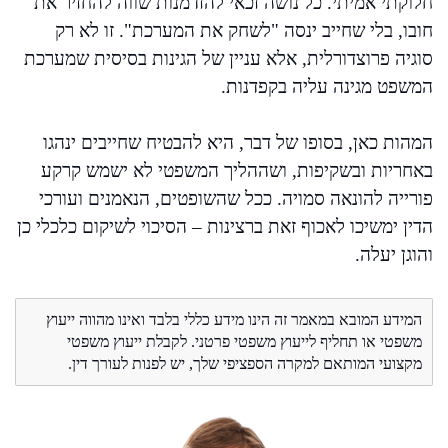
חלוקתי אמיתי. כל נושה זכאי להזדמנות שווה להחזיר את
חובו, בלי שחייב ינסה "לשחק את המערכת". זו לא רק
סוגיה פרוצדורלית, אלא עניין של הגינות בסיסית שמערכת
המשפט מגינה עליה בקפדנות.
המהות כאן, בסופו של דבר, היא להבטיח שחייבים ינהגו
באחריות ובשקיפות, ושההליך המשפטי לא ישמש קרקע
פורייה להונאה סמויה. ככל שהשופטים, הנאמנים ועורכי
הדין ימשיכו לאכוף זאת ברצינות – הסיכוי לשיקום כלכלי כן
והוגן יעלה.
המידע המובא במאמר זה הינו מידע כללי בלבד ואינו מהווה ייעוץ
משפטי או תחליף לייעוץ משפטי פרטני. לקבלת ייעוץ משפטי
מקצועי המותאם למקרה הספציפי שלך, יש לפנות לעורך דין.