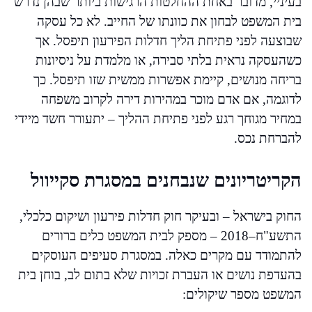
בעיניי, מדובר באחת ההחלטות הרגישות ביותר שבהן נדרש
בית המשפט לבחון את כוונתו של החייב. לא כל עסקה
שבוצעה לפני פתיחת הליך חדלות הפירעון תיפסל. אך
כשהעסקה נראית בלתי סבירה, או מלמדת על ניסיונות
בריחה מנושים, קיימת אפשרות ממשית שזו תיפסל. כך
לדוגמה, אם אדם מוכר במהירות דירה לקרוב משפחה
במחיר מגוחך רגע לפני פתיחת ההליך – יתעורר חשד מיידי
להברחת נכס.
הקריטריונים שנבחנים במסגרת סקייוול
החוק בישראל – ובעיקר חוק חדלות פירעון ושיקום כלכלי,
התשע"ח–2018 – מספק לבית המשפט כלים ברורים
להתמודד עם מקרים כאלה. במסגרת סעיפים העוסקים
בהעדפת נושים או העברת זכויות שלא בתום לב, בוחן בית
המשפט מספר שיקולים: