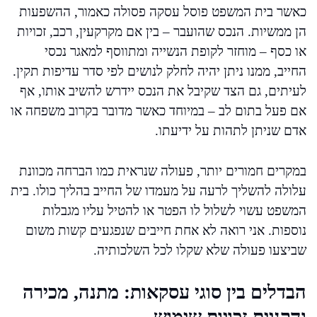
כאשר בית המשפט פוסל עסקה פסולה כאמור, ההשפעות
הן ממשיות. הנכס שהועבר – בין אם מקרקעין, רכב, זכויות
או כסף – מוחזר לקופת הנשייה ומתווסף למאגר נכסי
החייב, ממנו ניתן יהיה לחלק לנושים לפי סדר עדיפות תקין.
לעיתים, גם הצד שקיבל את הנכס יידרש להשיב אותו, אף
אם פעל בתום לב – במיוחד כאשר מדובר בקרוב משפחה או
אדם שניתן לתהות על ידיעתו.
במקרים חמורים יותר, פעולה שנראית כמו הברחה מכוונת
עלולה להשליך לרעה על מעמדו של החייב בהליך כולו. בית
המשפט עשוי לשלול לו הפטר או להטיל עליו מגבלות
נוספות. אני רואה לא אחת חייבים שנפגעים קשות משום
שביצעו פעולה שלא שקלו לכל השלכותיה.
הבדלים בין סוגי עסקאות: מתנה, מכירה