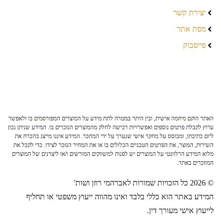
יצירת קשר
מפת אתר
פייסבוק
האתר הוקם מיוזמה אישית, ובין היתר במטרה לתת מידע על המוצרים המפורסמים בו ולאפשר
ערוץ לקבלת פרטים נוספים ואפשרויות רכישה לחלק מהמוצרים הנזכרים בו. המידע שניתן נכון
ליום כתיבתו, ומבוסס על מחקר אישי שנערך על ידי המחבר. המידע איננו מייצג בהכרח את
השירות, המוצר, את הפרטים הטכניים הכלולים בו או את המחיר הנזכר לצידו. כדי לקבל את
מלוא המידע הרלוונטי על המוצרים יש לפנות למשווקים המורשים ו/או ליצרנים של המוצרים
המוזכרים באתר.
© 2026 כל הזכויות שמורות לאברהמי רוזן ושות'
המידע באתר הוא כללי בלבד ואינו מהווה ייעוץ משפטי או תחליף
לייעוץ אישי מעורך דין.