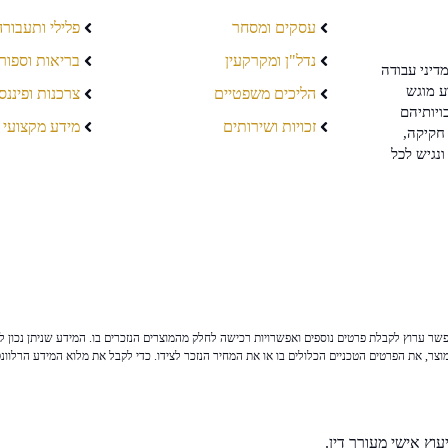
עסקים ומסחר
פלילי ותעבורה
נדל"ן ומקרקעין
בריאות וספור
דיני עבודה
ע מוגש
הליכים משפטיים
צרכנות ופיננס
ויותיהם
זכויות ושירותים
מידע מקצועי
חקיקה,
ונגיש לכל
ר ערוץ לקבלת פרטים נוספים ואפשרויות רכישה לחלק מהמוצרים הנזכרים בו. המידע שניתן נכון לי
צר, את הפרטים הטכניים הכלולים בו או את המחיר הנזכר לצידו. כדי לקבל את מלוא המידע הרלוונ
וץ אישי מעורך דין.