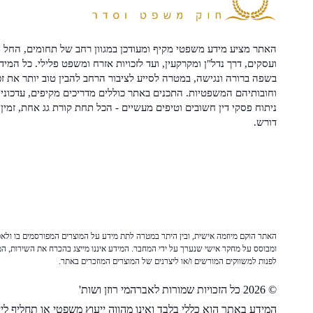
האתר מציע מידע משפטי מקיף ומעודכן במגוון רחב של תחומים, החל מ
ועסקים, דרך נדל"ן ומקרקעין, ועד לזכויות אזרח ומשפט פלילי. כל המיד
בשפה ברורה ונגישה, במטרה לסייע לציבור הרחב להבין טוב יותר את זכ
וחובותיהם המשפטיות. התכנים באתר כוללים מדריכים מקיפים, עדכוני 
ניתוח פסקי דין חשובים וטיפים מעשיים - הכל תחת קורת גג אחת, זמין 
דורש.
האתר הוקם מיוזמה אישית, ובין היתר במטרה לתת מידע על המוצרים המפורסמים בו ולאפש
ומבוסס על מחקר אישי שנערך על ידי המחבר. המידע איננו מייצג בהכרח את השירות, המו
לפנות למשווקים המורשים ו/או ליצרנים של המוצרים המוזכרים באתר.
© 2026 כל הזכויות שמורות לאברהמי רוזן ושות'
המידע באתר הוא כללי בלבד ואינו מהווה ייעוץ משפטי או תחליף לייע