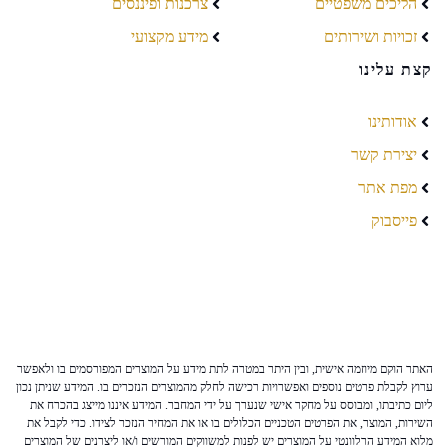
הליכים משפטיים
צרכנות ופיננסים
זכויות ושירותים
מידע מקצועי
קצת עלינו
אודותינו
יצירת קשר
מפת אתר
פייסבוק
האתר הוקם מיוזמה אישית, ובין היתר במטרה לתת מידע על המוצרים המפורסמים בו ולאפשר
ערוץ לקבלת פרטים נוספים ואפשרויות רכישה לחלק מהמוצרים הנזכרים בו. המידע שניתן נכון
ליום כתיבתו, ומבוסס על מחקר אישי שנערך על ידי המחבר. המידע איננו מייצג בהכרח את
השירות, המוצר, את הפרטים הטכניים הכלולים בו או את המחיר הנזכר לצידו. כדי לקבל את
מלוא המידע הרלוונטי על המוצרים יש לפנות למשווקים המורשים ו/או ליצרנים של המוצרים