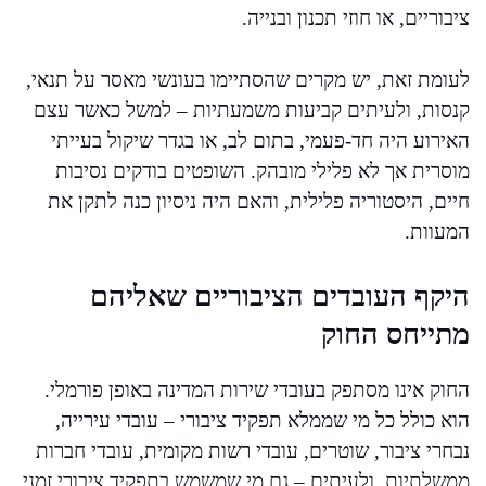
ציבוריים, או חוזי תכנון ובנייה.
לעומת זאת, יש מקרים שהסתיימו בעונשי מאסר על תנאי,
קנסות, ולעיתים קביעות משמעתיות – למשל כאשר עצם
האירוע היה חד-פעמי, בתום לב, או בגדר שיקול בעייתי
מוסרית אך לא פלילי מובהק. השופטים בודקים נסיבות
חיים, היסטוריה פלילית, והאם היה ניסיון כנה לתקן את
המעוות.
היקף העובדים הציבוריים שאליהם
מתייחס החוק
החוק אינו מסתפק בעובדי שירות המדינה באופן פורמלי.
הוא כולל כל מי שממלא תפקיד ציבורי – עובדי עירייה,
נבחרי ציבור, שוטרים, עובדי רשות מקומית, עובדי חברות
ממשלתיות, ולעיתים – גם מי שמשמש בתפקיד ציבורי זמני