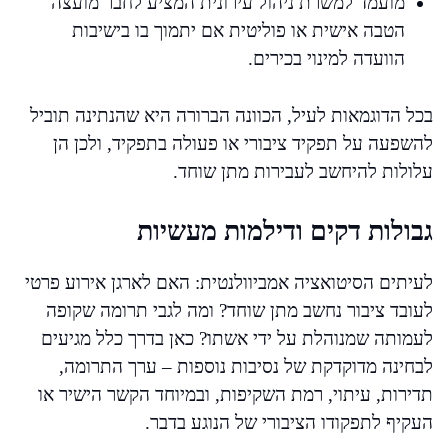
מועמד למשרת ניהול עירונית המציע לחבר מועצה
הטבה אישית או פוליטית אם יתמוך בו בישיבות
הוועדה למינוי בכירים.
בכל הדוגמאות לעיל, הכוונה הברורה היא שהנתינה תוביל
להשפעה על תפקיד ציבורי או פעולה בתפקיד, ולכן הן
עלולות להיחשב לעבירות מתן שוחד.
גבולות דקים ודילמות מעשיות
לעיתים הסיטואציה אמביוולנטית: האם לארגן אירוע פרטי
לעובד ציבור נחשב מתן שוחד? ומה לגבי תרומה שקופה
לעמותה שמנוהלת על ידי אשתו? כאן בדרך כלל מגיעים
לבחינה מדוקדקת של נסיבות נוספות – ערך התרומה,
תדירות, עיתוי, רמת השקיפות, ובמיוחד הקשר הישיר או
העקיף לתפקודו הציבורי של הנוגע בדבר.