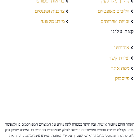
נדל"ן ומקרקעין
בריאות וספורט
הליכים משפטיים
צרכנות ופיננסים
זכויות ושירותים
מידע מקצועי
קצת עלינו
אודותינו
יצירת קשר
מפת אתר
פייסבוק
האתר הוקם מיוזמה אישית, ובין היתר במטרה לתת מידע על המוצרים המפורסמים בו ולאפשר
ערוץ לקבלת פרטים נוספים ואפשרויות רכישה לחלק מהמוצרים הנזכרים בו. המידע שניתן נכון
ליום כתיבתו, ומבוסס על מחקר אישי שנערך על ידי המחבר. המידע איננו מייצג בהכרח את