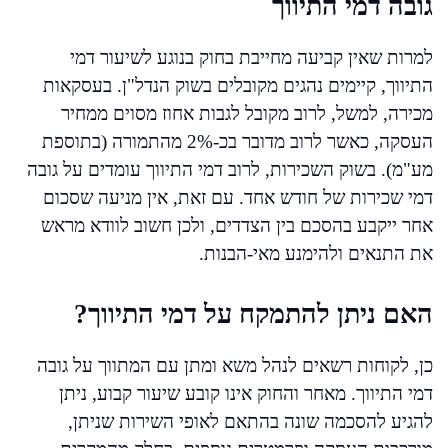
גובה דמי התיווך
למרות שאין קביעה מחייבת בחוק בנוגע לשיעור דמי
התיווך, קיימים נהגים מקובלים בשוק הנדל"ן. בעסקאות
מכירה, למשל, לרוב מקובל לגבות אחוז מסוים ממחיר
העסקה, כאשר לרוב מדובר בכ-2% מהתמורה (בתוספת
מע"מ). בשוק השכירות, לרוב דמי התיווך עומדים על גובה
דמי שכירות של חודש אחד. עם זאת, אין מניעה שסכום
אחר ייקבע בהסכם בין הצדדים, ולכן חשוב לוודא מראש
את התנאים ולהימנע מאי-הבנות.
האם ניתן להתמקח על דמי התיווך?
כן, לקוחות רשאים לנהל משא ומתן עם המתווך על גובה
דמי התיווך. מאחר והחוק אינו קובע שיעור קבוע, ניתן
להגיע להסכמה שונה בהתאם לאופי השירות שניתן,