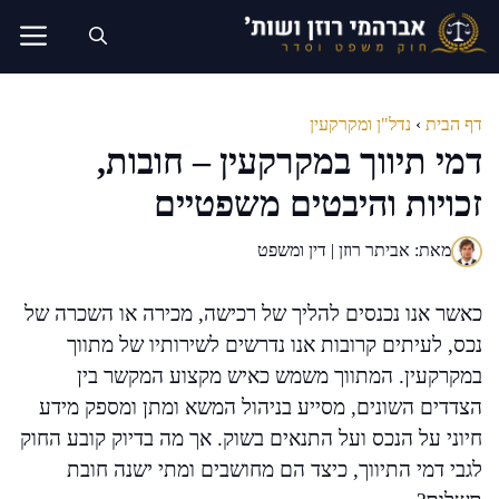
דלג
תוכן
דף הבית
›
נדל"ן ומקרקעין
דמי תיווך במקרקעין – חובות,
זכויות והיבטים משפטיים
מאת: אביתר רוזן | דין ומשפט
כאשר אנו נכנסים להליך של רכישה, מכירה או השכרה של
נכס, לעיתים קרובות אנו נדרשים לשירותיו של מתווך
במקרקעין. המתווך משמש כאיש מקצוע המקשר בין
הצדדים השונים, מסייע בניהול המשא ומתן ומספק מידע
חיוני על הנכס ועל התנאים בשוק. אך מה בדיוק קובע החוק
לגבי דמי התיווך, כיצד הם מחושבים ומתי ישנה חובת