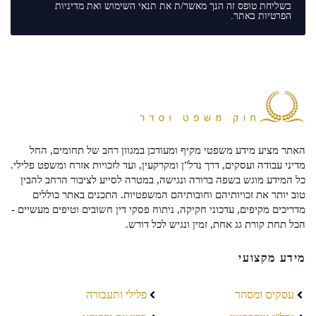
בשליחת טופס זה הנך מאשר/ת את
תנאי השימוש
ואת
מדיניות
הפרטיות
באתר.
האתר מציע מידע משפטי מקיף ומעודכן במגוון רחב של תחומים, החל
מדיני עבודה ועסקים, דרך נדל"ן ומקרקעין, ועד לזכויות אזרח ומשפט פלילי.
כל המידע מוגש בשפה ברורה ונגישה, במטרה לסייע לציבור הרחב להבין
טוב יותר את זכויותיהם וחובותיהם המשפטיות. התכנים באתר כוללים
מדריכים מקיפים, עדכוני חקיקה, ניתוח פסקי דין חשובים וטיפים מעשיים -
הכל תחת קורת גג אחת, זמין ונגיש לכל דורש.
מידע מקצועי
עסקים ומסחר
פלילי ותעבורה