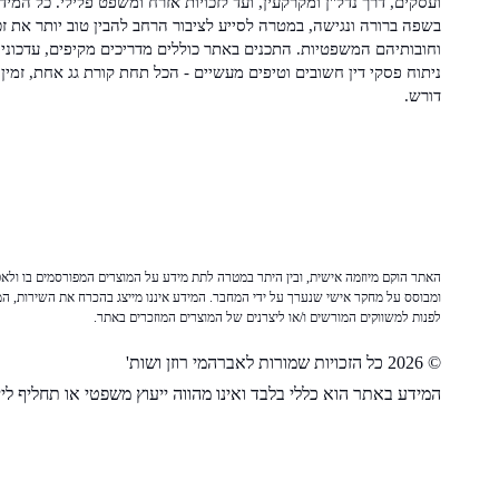
ועסקים, דרך נדל"ן ומקרקעין, ועד לזכויות אזרח ומשפט פלילי. כל המיד
בשפה ברורה ונגישה, במטרה לסייע לציבור הרחב להבין טוב יותר את זכ
וחובותיהם המשפטיות. התכנים באתר כוללים מדריכים מקיפים, עדכוני 
ניתוח פסקי דין חשובים וטיפים מעשיים - הכל תחת קורת גג אחת, זמין 
דורש.
האתר הוקם מיוזמה אישית, ובין היתר במטרה לתת מידע על המוצרים המפורסמים בו ולאפש
ומבוסס על מחקר אישי שנערך על ידי המחבר. המידע איננו מייצג בהכרח את השירות, המו
לפנות למשווקים המורשים ו/או ליצרנים של המוצרים המוזכרים באתר.
© 2026 כל הזכויות שמורות לאברהמי רוזן ושות'
המידע באתר הוא כללי בלבד ואינו מהווה ייעוץ משפטי או תחליף לייע