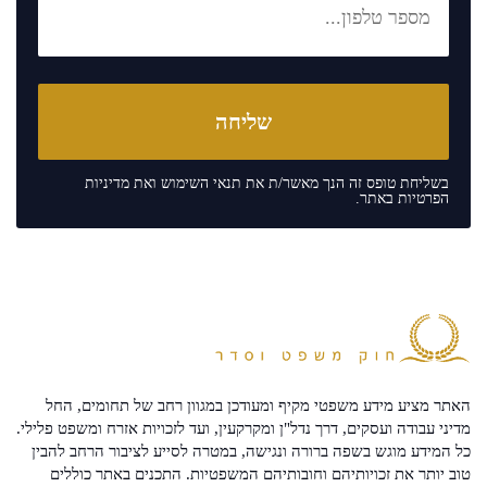
בשליחת טופס זה הנך מאשר/ת את
תנאי השימוש
ואת
מדיניות
הפרטיות
באתר.
האתר מציע מידע משפטי מקיף ומעודכן במגוון רחב של תחומים, החל
מדיני עבודה ועסקים, דרך נדל"ן ומקרקעין, ועד לזכויות אזרח ומשפט פלילי.
כל המידע מוגש בשפה ברורה ונגישה, במטרה לסייע לציבור הרחב להבין
טוב יותר את זכויותיהם וחובותיהם המשפטיות. התכנים באתר כוללים