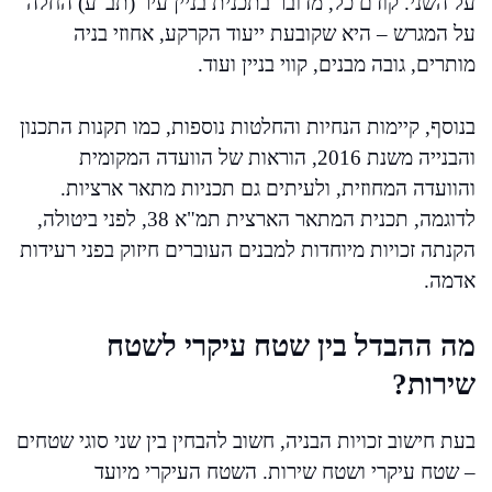
על השני. קודם כל, מדובר בתכנית בניין עיר (תב"ע) החלה
על המגרש – היא שקובעת ייעוד הקרקע, אחוזי בניה
מותרים, גובה מבנים, קווי בניין ועוד.
בנוסף, קיימות הנחיות והחלטות נוספות, כמו תקנות התכנון
והבנייה משנת 2016, הוראות של הוועדה המקומית
והוועדה המחוזית, ולעיתים גם תכניות מתאר ארציות.
לדוגמה, תכנית המתאר הארצית תמ"א 38, לפני ביטולה,
הקנתה זכויות מיוחדות למבנים העוברים חיזוק בפני רעידות
אדמה.
מה ההבדל בין שטח עיקרי לשטח
שירות?
בעת חישוב זכויות הבניה, חשוב להבחין בין שני סוגי שטחים
– שטח עיקרי ושטח שירות. השטח העיקרי מיועד