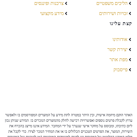
הליכים משפטיים
צרכנות ופיננסים
זכויות ושירותים
מידע מקצועי
קצת עלינו
אודותינו
יצירת קשר
מפת אתר
פייסבוק
האתר הוקם מיוזמה אישית, ובין היתר במטרה לתת מידע על המוצרים המפורסמים בו ולאפשר
ערוץ לקבלת פרטים נוספים ואפשרויות רכישה לחלק מהמוצרים הנזכרים בו. המידע שניתן נכון
ליום כתיבתו, ומבוסס על מחקר אישי שנערך על ידי המחבר. המידע איננו מייצג בהכרח את
השירות, המוצר, את הפרטים הטכניים הכלולים בו או את המחיר הנזכר לצידו. כדי לקבל את