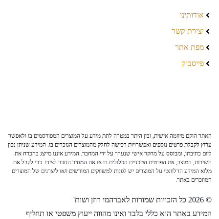
אודותינו
יצירת קשר
מפת אתר
פייסבוק
האתר הוקם מיוזמה אישית, ובין היתר במטרה לתת מידע על המוצרים המפורסמים בו ולאפשר
ערוץ לקבלת פרטים נוספים ואפשרויות רכישה לחלק מהמוצרים הנזכרים בו. המידע שניתן נכון
ליום כתיבתו, ומבוסס על מחקר אישי שנערך על ידי המחבר. המידע איננו מייצג בהכרח את
השירות, המוצר, את הפרטים הטכניים הכלולים בו או את המחיר הנזכר לצידו. כדי לקבל את
מלוא המידע הרלוונטי על המוצרים יש לפנות למשווקים המורשים ו/או ליצרנים של המוצרים
המוזכרים באתר.
© 2026 כל הזכויות שמורות לאברהמי רוזן ושות'
המידע באתר הוא כללי בלבד ואינו מהווה ייעוץ משפטי או תחליף