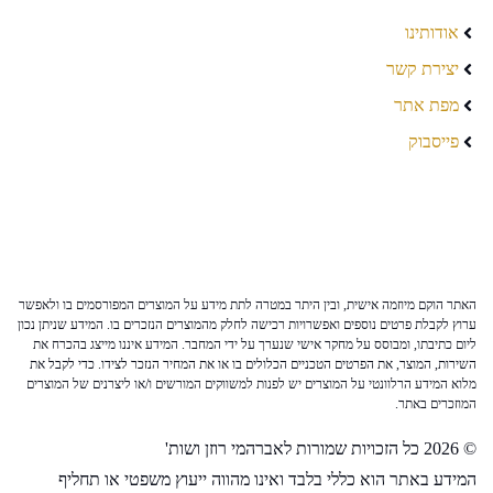
אודותינו
יצירת קשר
מפת אתר
פייסבוק
האתר הוקם מיוזמה אישית, ובין היתר במטרה לתת מידע על המוצרים המפורסמים בו ולאפשר
ערוץ לקבלת פרטים נוספים ואפשרויות רכישה לחלק מהמוצרים הנזכרים בו. המידע שניתן נכון
ליום כתיבתו, ומבוסס על מחקר אישי שנערך על ידי המחבר. המידע איננו מייצג בהכרח את
השירות, המוצר, את הפרטים הטכניים הכלולים בו או את המחיר הנזכר לצידו. כדי לקבל את
מלוא המידע הרלוונטי על המוצרים יש לפנות למשווקים המורשים ו/או ליצרנים של המוצרים
המוזכרים באתר.
© 2026 כל הזכויות שמורות לאברהמי רוזן ושות'
המידע באתר הוא כללי בלבד ואינו מהווה ייעוץ משפטי או תחליף