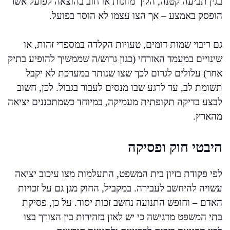
בגין תביעה קטנה, הליך מזונות או חוב בהוצאה לפועל אשר
הופסק באמצע – אך הצו עצמו לא הוסר בפועל.
גם ריבוי שמות דומים, טעויות הקלדה במספרי זהות, או
שינויים במעמד האזרחי (כגון גרוש/ה שממשיך להופיע בתיק
אחר) עלולים לגרום לכך שצו שנותר במערכת לא יקבל
תשומת לב, עד לרגע שבו מנסים לעבור בגבול. לכן, חשוב
לבצע בדיקה תקופתית מעמיקה, במיוחד כשמתכננים יציאה
מהארץ.
היבטי חוק ופסיקה
לפי פקודת בזיון בית המשפט, התעלמות מצו עיכוב יציאה
עשויה להיחשב לעבירה. במקביל, החוק מגן גם על זכויות
האדם – וחופש התנועה נחשב זכות יסוד. על כן, פסיקת
בתי המשפט מדגישה כי יש לאזן בזהירות בין הצורך בצו