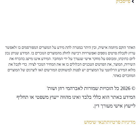
פייסבוק
האתר הוקם מיוזמה אישית, ובין היתר במטרה לתת מידע על המוצרים המפורסמים בו ולאפשר
ערוץ לקבלת פרטים נוספים ואפשרויות רכישה לחלק מהמוצרים הנזכרים בו. המידע שניתן נכון
ליום כתיבתו, ומבוסס על מחקר אישי שנערך על ידי המחבר. המידע איננו מייצג בהכרח את
השירות, המוצר, את הפרטים הטכניים הכלולים בו או את המחיר הנזכר לצידו. כדי לקבל את
מלוא המידע הרלוונטי על המוצרים יש לפנות למשווקים המורשים ו/או ליצרנים של המוצרים
המוזכרים באתר.
© 2026 כל הזכויות שמורות לאברהמי רוזן ושות'
המידע באתר הוא כללי בלבד ואינו מהווה ייעוץ משפטי או תחליף
לייעוץ אישי מעורך דין.
מדיניות פרטיות
תנאי שימוש