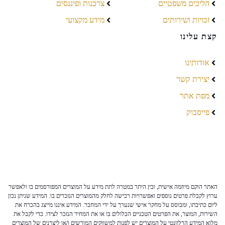
הליכים משפטיים
צרכנות ופיננסים
זכויות ושירותים
מידע מקצועי
קצת עלינו
אודותינו
יצירת קשר
מפת אתר
פייסבוק
האתר הוקם מיוזמה אישית, ובין היתר במטרה לתת מידע על המוצרים המפורסמים בו ולאפשר
ערוץ לקבלת פרטים נוספים ואפשרויות רכישה לחלק מהמוצרים הנזכרים בו. המידע שניתן נכון
ליום כתיבתו, ומבוסס על מחקר אישי שנערך על ידי המחבר. המידע איננו מייצג בהכרח את
השירות, המוצר, את הפרטים הטכניים הכלולים בו או את המחיר הנזכר לצידו. כדי לקבל את
מלוא המידע הרלוונטי על המוצרים יש לפנות למשווקים המורשים ו/או ליצרנים של המוצרים