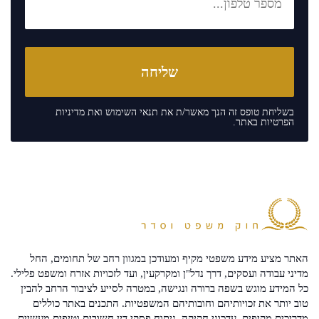
בשליחת טופס זה הנך מאשר/ת את
תנאי השימוש
ואת
מדיניות
הפרטיות
באתר.
האתר מציע מידע משפטי מקיף ומעודכן במגוון רחב של תחומים, החל
מדיני עבודה ועסקים, דרך נדל"ן ומקרקעין, ועד לזכויות אזרח ומשפט פלילי.
כל המידע מוגש בשפה ברורה ונגישה, במטרה לסייע לציבור הרחב להבין
טוב יותר את זכויותיהם וחובותיהם המשפטיות. התכנים באתר כוללים
מדריכים מקיפים, עדכוני חקיקה, ניתוח פסקי דין חשובים וטיפים מעשיים -