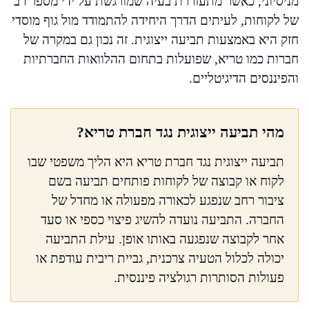
מניסיוני, כאשר מתעוררת בעיה שמורגשת על ידי מספר רב
של לקוחות, לעיתים הדרך היחידה להתמודד מול גוף מוסדי
חזק היא באמצעות תביעה ייצוגית. זה נכון גם במקרה של
חברות כמו טריא, שפועלות בתחום ההלוואות החברתיות
והפיננסים הדיגיטליים.
מהי תביעה ייצוגית נגד חברת טריא?
תביעה ייצוגית נגד חברת טריא היא הליך משפטי שבו
לקוח או קבוצה של לקוחות פותחים תביעה בשם
ציבור רחב שנפגע לכאורה מפעולה או מחדל של
החברה. התביעה נועדה להשיג פיצוי כספי או סעד
אחר לקבוצה שנפגעה באותו אופן. עילת התביעה
יכולה לכלול הטעיה צרכנית, גביית ריבית עודפת או
פעולות הסותרות רגולציה פיננסית.