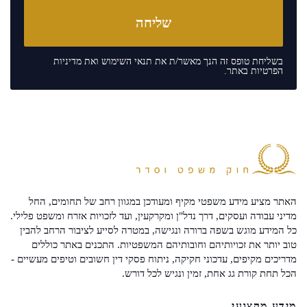
בשליחת טופס זה הנך מאשר/ת את
תנאי השימוש
ואת
מדיניות
הפרטיות
באתר.
האתר מציע מידע משפטי מקיף ומעודכן במגוון רחב של תחומים, החל
מדיני עבודה ועסקים, דרך נדל"ן ומקרקעין, ועד לזכויות אזרח ומשפט פלילי.
כל המידע מוגש בשפה ברורה ונגישה, במטרה לסייע לציבור הרחב להבין
טוב יותר את זכויותיהם וחובותיהם המשפטיות. התכנים באתר כוללים
מדריכים מקיפים, עדכוני חקיקה, ניתוח פסקי דין חשובים וטיפים מעשיים -
הכל תחת קורת גג אחת, זמין ונגיש לכל דורש.
מידע מקצועי