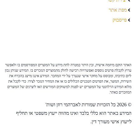
מפת אתר
פייסבוק
האתר הוקם מיוזמה אישית, ובין היתר במטרה לתת מידע על המוצרים המפורסמים בו ולאפשר
ערוץ לקבלת פרטים נוספים ואפשרויות רכישה לחלק מהמוצרים הנזכרים בו. המידע שניתן נכון
ליום כתיבתו, ומבוסס על מחקר אישי שנערך על ידי המחבר. המידע איננו מייצג בהכרח את
השירות, המוצר, את הפרטים הטכניים הכלולים בו או את המחיר הנזכר לצידו. כדי לקבל את
מלוא המידע הרלוונטי על המוצרים יש לפנות למשווקים המורשים ו/או ליצרנים של המוצרים
המוזכרים באתר.
© 2026 כל הזכויות שמורות לאברהמי רוזן ושות'
המידע באתר הוא כללי בלבד ואינו מהווה ייעוץ משפטי או תחליף
לייעוץ אישי מעורך דין.