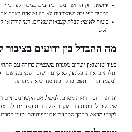
ירושה:
חוק הירושה מכיר בידועים בציבור לצורכי יר
למועד הפטירה ושהצדדים לא היו נשואים לאדם אחר
ביטוח לאומי:
קבלת קצבאות שארים, דמי לידה או קצב
הקשר.
מה ההבדל בין ידועים בציבור 
בעוד שנישואין יוצרים מסגרת משפטית ברורה עם התחייבו
ותלותי בראיות. כלומר, לא קיים רישום רשמי במרשם הא
למעמד הזה – תצטרכו להוכיח מחדש את מהותו.
זה יוצר חוסר ודאות מסוים. למשל, אם הקשר מסתיים וי
שיכולים להוות תיעוד מוקדם של כוונות הצדדים. לכן אני
לקבוע מראש מסמך המסדיר את זכויותיהם, מעין הסכם ח