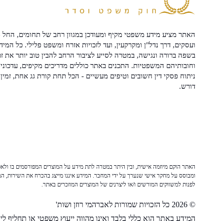
האתר מציע מידע משפטי מקיף ומעודכן במגוון רחב של תחומים, החל מ
ועסקים, דרך נדל"ן ומקרקעין, ועד לזכויות אזרח ומשפט פלילי. כל המיד
בשפה ברורה ונגישה, במטרה לסייע לציבור הרחב להבין טוב יותר את זכ
וחובותיהם המשפטיות. התכנים באתר כוללים מדריכים מקיפים, עדכוני 
ניתוח פסקי דין חשובים וטיפים מעשיים - הכל תחת קורת גג אחת, זמין 
דורש.
האתר הוקם מיוזמה אישית, ובין היתר במטרה לתת מידע על המוצרים המפורסמים בו ולאפש
ומבוסס על מחקר אישי שנערך על ידי המחבר. המידע איננו מייצג בהכרח את השירות, המו
לפנות למשווקים המורשים ו/או ליצרנים של המוצרים המוזכרים באתר.
© 2026 כל הזכויות שמורות לאברהמי רוזן ושות'
המידע באתר הוא כללי בלבד ואינו מהווה ייעוץ משפטי או תחליף לייע