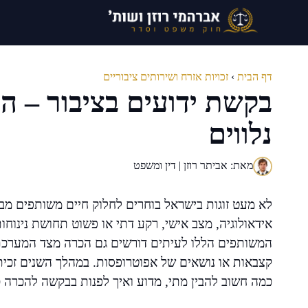
דלג
תוכן
דף הבית
›
זכויות אזרח ושירותים ציבוריים
בקשת ידועים בציבור – ה
נלווים
מאת: אביתר רוזן | דין ומשפט
לא מעט זוגות בישראל בוחרים לחלוק חיים משותפים מבלי
אידאולוגיה, מצב אישי, רקע דתי או פשוט תחושת נינוחו
המשותפים הללו לעיתים דורשים גם הכרה מצד המערכת 
קצבאות או נושאים של אפוטרופסות. במהלך השנים זכיתי 
כמה חשוב להבין מתי, מדוע ואיך לפנות בבקשה להכרה כי