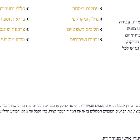
עסקים ומסחר
פלילי ותעבורה
נדל"ן ומקרקעין
בריאות וספור
דיני עבודה
ע מוגש
הליכים משפטיים
צרכנות ופיננס
ויותיהם
זכויות ושירותים
מידע מקצועי
חקיקה,
ונגיש לכל
ר ערוץ לקבלת פרטים נוספים ואפשרויות רכישה לחלק מהמוצרים הנזכרים בו. המידע שניתן נכון לי
צר, את הפרטים הטכניים הכלולים בו או את המחיר הנזכר לצידו. כדי לקבל את מלוא המידע הרלוונ
וץ אישי מעורך דין.