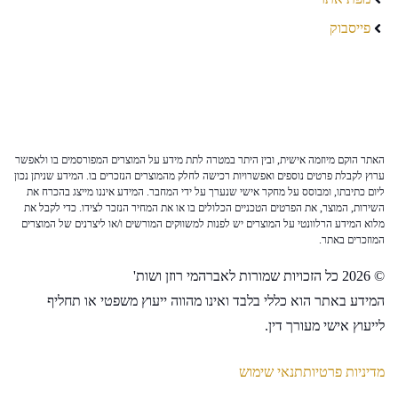
פייסבוק
האתר הוקם מיוזמה אישית, ובין היתר במטרה לתת מידע על המוצרים המפורסמים בו ולאפשר
ערוץ לקבלת פרטים נוספים ואפשרויות רכישה לחלק מהמוצרים הנזכרים בו. המידע שניתן נכון
ליום כתיבתו, ומבוסס על מחקר אישי שנערך על ידי המחבר. המידע איננו מייצג בהכרח את
השירות, המוצר, את הפרטים הטכניים הכלולים בו או את המחיר הנזכר לצידו. כדי לקבל את
מלוא המידע הרלוונטי על המוצרים יש לפנות למשווקים המורשים ו/או ליצרנים של המוצרים
המוזכרים באתר.
© 2026 כל הזכויות שמורות לאברהמי רוזן ושות'
המידע באתר הוא כללי בלבד ואינו מהווה ייעוץ משפטי או תחליף
לייעוץ אישי מעורך דין.
מדיניות פרטיות
תנאי שימוש