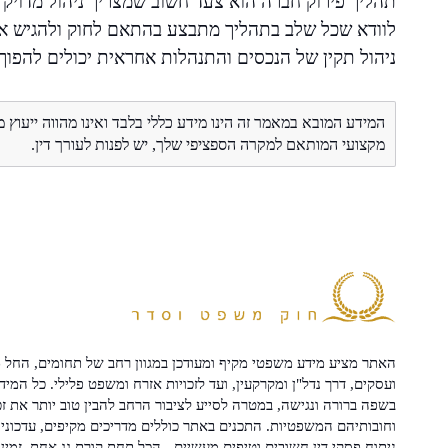
תהליך פירוק חברה הוא צעד חשוב שמצריך ניהול מדויק ו
לוודא שכל שלב בתהליך מתבצע בהתאם לחוק ולהגיש א
ניהול תקין של הנכסים והתנהלות אחראית יכולים להפוך 
המידע המובא במאמר זה הינו מידע כללי בלבד ואינו מהווה ייעוץ 
מקצועי המותאם למקרה הספציפי שלך, יש לפנות לעורך דין.
האתר מציע מידע משפטי מקיף ומעודכן במגוון רחב של תחומים, החל מ
ועסקים, דרך נדל"ן ומקרקעין, ועד לזכויות אזרח ומשפט פלילי. כל המיד
בשפה ברורה ונגישה, במטרה לסייע לציבור הרחב להבין טוב יותר את זכ
וחובותיהם המשפטיות. התכנים באתר כוללים מדריכים מקיפים, עדכוני 
ניתוח פסקי דין חשובים וטיפים מעשיים - הכל תחת קורת גג אחת, זמין 