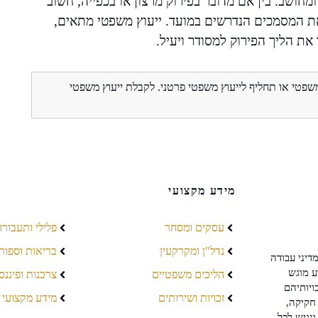
מחושב. בין אם מדובר בפירוק מרצון או בכפייה, חשוב
ת המסמכים הנדרשים במועד. ייעוץ משפטי מתאים,
את הליך הפירוק למסודר ויעיל.
משפטי או תחליף לייעוץ משפטי פרטני. לקבלת ייעוץ משפטי
מידע מקצועי
עסקים ומסחר
פלילי ותעבורה
נדל"ן ומקרקעין
בריאות וספור
דיני עבודה
ע מוגש
הליכים משפטיים
צרכנות ופיננס
ויותיהם
זכויות ושירותים
מידע מקצועי
חקיקה,
ונגיש לכל