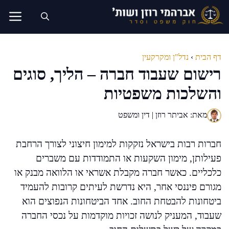
דלג
תוכן
דף הבית
›
נדל"ן ומקרקעין
רישום שעבוד חברה – הליך, סוגים
והשלכות משפטיות
מאת: אביתר רוזן | דין ומשפט
חברות רבות בישראל נזקקות למימון חיצוני לצורך הרחבת
פעילותן, מימון השקעות או התמודדות עם משברים
כלכליים. כאשר חברה מקבלת אשראי או הלוואה מבנק או
מגורם פיננסי אחר, היא נדרשת לעיתים קרובות להעמיד
ביטחונות להבטחת החוב. אחד הביטחונות הנפוצים הוא
שעבוד, המעניק לנושה זכויות מוקדמות על נכסי החברה