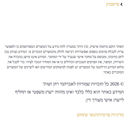
פייסבוק
האתר הוקם מיוזמה אישית, ובין היתר במטרה לתת מידע על המוצרים המפורסמים בו ולאפשר
ערוץ לקבלת פרטים נוספים ואפשרויות רכישה לחלק מהמוצרים הנזכרים בו. המידע שניתן נכון
ליום כתיבתו, ומבוסס על מחקר אישי שנערך על ידי המחבר. המידע איננו מייצג בהכרח את
השירות, המוצר, את הפרטים הטכניים הכלולים בו או את המחיר הנזכר לצידו. כדי לקבל את
מלוא המידע הרלוונטי על המוצרים יש לפנות למשווקים המורשים ו/או ליצרנים של המוצרים
המוזכרים באתר.
© 2026 כל הזכויות שמורות לאברהמי רוזן ושות'
המידע באתר הוא כללי בלבד ואינו מהווה ייעוץ משפטי או תחליף
לייעוץ אישי מעורך דין.
מדיניות פרטיות
תנאי שימוש