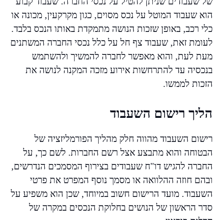
של שעבודים שניתן להטיל על נכסי החברה. שעבוד קבוע
הוא שעבוד המוטל על נכס מסוים, כגון מקרקעין, מכונה או
כלי רכב, באופן שזכות הנושה מתמקדת באותו הנכס בלבד.
לעומת זאת, שעבוד צף חל על כלל נכסי החברה המשתנים
מעת לעת, והוא מאפשר לחברה להמשיך ולהשתמש
בנכסיה עד להתרחשות אירוע מזכה המקנה לנושה את
הזכות לממשו.
הליך רישום השעבוד
רישום השעבוד מהווה חלק מהליך הפורמליזציה של
הבטוחה והוא מתבצע אצל רשם החברות. לשם כך, על
החברה להגיש דו"ח שעבודים בצירוף המסמכים הנדרשים,
ובהם חוזה ההלוואה או מסמך נוסף המפרט את פרטי
השעבוד. מועד הרישום חשוב במיוחד, שכן הוא משפיע על
סדר הראשון של הנושים בחלוקת הנכסים במקרה של