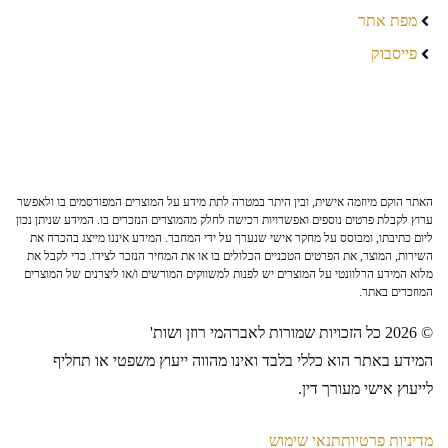
מפת אתר
פייסבוק
האתר הוקם מיוזמה אישית, ובין היתר במטרה לתת מידע על המוצרים המפורסמים בו ולאפשר
ערוץ לקבלת פרטים נוספים ואפשרויות רכישה לחלק מהמוצרים הנזכרים בו. המידע שניתן נכון
ליום כתיבתו, ומבוסס על מחקר אישי שנערך על ידי המחבר. המידע איננו מייצג בהכרח את
השירות, המוצר, את הפרטים הטכניים הכלולים בו או את המחיר הנזכר לצידו. כדי לקבל את
מלוא המידע הרלוונטי על המוצרים יש לפנות למשווקים המורשים ו/או ליצרנים של המוצרים
המוזכרים באתר.
© 2026 כל הזכויות שמורות לאברהמי רוזן ושות'
המידע באתר הוא כללי בלבד ואינו מהווה ייעוץ משפטי או תחליף
לייעוץ אישי מעורך דין.
מדיניות פרטיות
תנאי שימוש