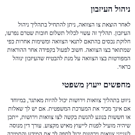
ניהול העיזבון
לאחר הוצאת צו הצוואה, ניתן להתחיל בתהליך ניהול
העיזבון. תהליך זה עשוי לכלול תשלום חובות שטרם נפרעו,
חלוקת נכסים בהתאם לתנאי הצוואה ומשימות אחרות כפי
שמתואר בצו הצוואה. חשוב לפעול בקפידה אחר ההוראות
המפורטות בצו הצוואה על מנת להבטיח שהעיזבון ינוהל
כראוי.
מחפשים ייעוץ משפטי
ניווט בתהליך צוואות וירושות יכול להיות מאתגר, במיוחד
אם אינך מכיר את המערכת המשפטית. אם יש לך שאלות
או חששות בנוגע להגשת בקשה לצו צוואות וירושות, ייתכן
שיהיה מועיל לפנות לייעוץ מאיש מקצוע. עורך דין מנוסה
לענייני צוואות וירושות יכול לספק לך את המידע והתמיכה