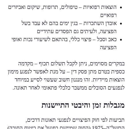
הוצאות רפואיות – טיפולים, תרופות, שיקום ואביזרים
רפואיים
אובדן השתכרות – בגין ימים בהם לא עבד בשל
הפציעה, ולעיתים גם הפסדים עתידיים
כאב וסבל – פיצוי כללי, בהתאם לשיעורי נכות ואופי
הפציעה
במקרים מסוימים, ניתן לקבל תשלום תכוף – מקדמה
כספית בטרם מתן פסק דין – על מנת לאפשר לנפגע מימון
הוצאות מיידיות. זהו מנגנון חשוב שעשוי לסייע במיוחד
לנפגעים הסובלים ממשבר כלכלי פתאומי לאחר תאונה.
מגבלות זמן והיבטי התיישנות
תביעות לפי חוק הפיצויים לנפגעי תאונות דרכים,
התשל"ה–1975 (החוק שמיישם בפועל את ביטוח החובה),