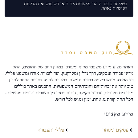
בשליחת טופס זה הנך מאשר/ת את
תנאי השימוש
ואת
מדיניות
הפרטיות
באתר.
האתר מציע מידע משפטי מקיף ומעודכן במגוון רחב של תחומים, החל
מדיני עבודה ועסקים, דרך נדל"ן ומקרקעין, ועד לזכויות אזרח ומשפט פלילי.
כל המידע מוגש בשפה ברורה ונגישה, במטרה לסייע לציבור הרחב להבין
טוב יותר את זכויותיהם וחובותיהם המשפטיות. התכנים באתר כוללים
מדריכים מקיפים, עדכוני חקיקה, ניתוח פסקי דין חשובים וטיפים מעשיים -
הכל תחת קורת גג אחת, זמין ונגיש לכל דורש.
מידע מקצועי
עסקים ומסחר
פלילי ותעבורה