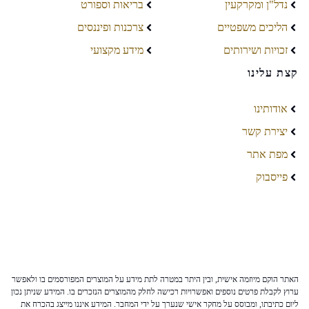
נדל"ן ומקרקעין
בריאות וספורט
הליכים משפטיים
צרכנות ופיננסים
זכויות ושירותים
מידע מקצועי
קצת עלינו
אודותינו
יצירת קשר
מפת אתר
פייסבוק
האתר הוקם מיוזמה אישית, ובין היתר במטרה לתת מידע על המוצרים המפורסמים בו ולאפשר
ערוץ לקבלת פרטים נוספים ואפשרויות רכישה לחלק מהמוצרים הנזכרים בו. המידע שניתן נכון
ליום כתיבתו, ומבוסס על מחקר אישי שנערך על ידי המחבר. המידע איננו מייצג בהכרח את