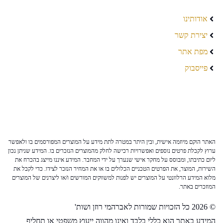
אודותינו
יצירת קשר
מפת אתר
פייסבוק
האתר הוקם מיוזמה אישית, ובין היתר במטרה לתת מידע על המוצרים המפורסמים בו ולאפשר
ערוץ לקבלת פרטים נוספים ואפשרויות רכישה לחלק מהמוצרים הנזכרים בו. המידע שניתן נכון
ליום כתיבתו, ומבוסס על מחקר אישי שנערך על ידי המחבר. המידע איננו מייצג בהכרח את
השירות, המוצר, את הפרטים הטכניים הכלולים בו או את המחיר הנזכר לצידו. כדי לקבל את
מלוא המידע הרלוונטי על המוצרים יש לפנות למשווקים המורשים ו/או ליצרנים של המוצרים
המוזכרים באתר.
© 2026 כל הזכויות שמורות לאברהמי רוזן ושות'
המידע באתר הוא כללי בלבד ואינו מהווה ייעוץ משפטי או תחליף