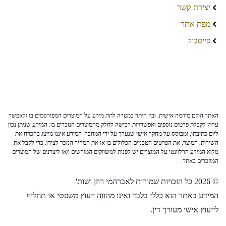
יצירת קשר
מפת אתר
פייסבוק
האתר הוקם מיוזמה אישית, ובין היתר במטרה לתת מידע על המוצרים המפורסמים בו ולאפשר
ערוץ לקבלת פרטים נוספים ואפשרויות רכישה לחלק מהמוצרים הנזכרים בו. המידע שניתן נכון
ליום כתיבתו, ומבוסס על מחקר אישי שנערך על ידי המחבר. המידע איננו מייצג בהכרח את
השירות, המוצר, את הפרטים הטכניים הכלולים בו או את המחיר הנזכר לצידו. כדי לקבל את
מלוא המידע הרלוונטי על המוצרים יש לפנות למשווקים המורשים ו/או ליצרנים של המוצרים
המוזכרים באתר.
© 2026 כל הזכויות שמורות לאברהמי רוזן ושות'
המידע באתר הוא כללי בלבד ואינו מהווה ייעוץ משפטי או תחליף
לייעוץ אישי מעורך דין.