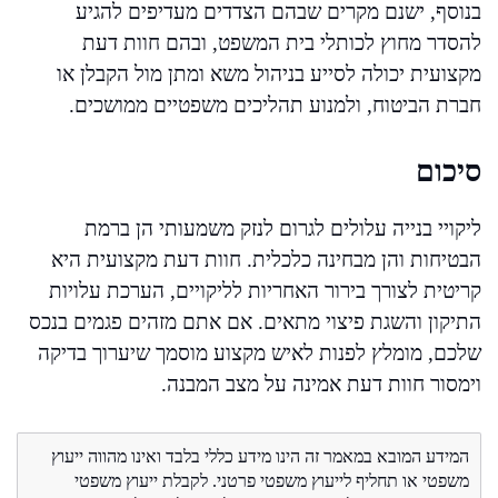
בנוסף, ישנם מקרים שבהם הצדדים מעדיפים להגיע
להסדר מחוץ לכותלי בית המשפט, ובהם חוות דעת
מקצועית יכולה לסייע בניהול משא ומתן מול הקבלן או
חברת הביטוח, ולמנוע תהליכים משפטיים ממושכים.
סיכום
ליקויי בנייה עלולים לגרום לנזק משמעותי הן ברמת
הבטיחות והן מבחינה כלכלית. חוות דעת מקצועית היא
קריטית לצורך בירור האחריות לליקויים, הערכת עלויות
התיקון והשגת פיצוי מתאים. אם אתם מזהים פגמים בנכס
שלכם, מומלץ לפנות לאיש מקצוע מוסמך שיערוך בדיקה
וימסור חוות דעת אמינה על מצב המבנה.
המידע המובא במאמר זה הינו מידע כללי בלבד ואינו מהווה ייעוץ
משפטי או תחליף לייעוץ משפטי פרטני. לקבלת ייעוץ משפטי