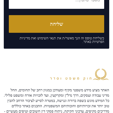
בשליחת טופס זה הנך מאשר/ת את
תנאי השימוש
ואת
מדיניות
הפרטיות
באתר.
האתר מציע מידע משפטי מקיף ומעודכן במגוון רחב של תחומים, החל
מדיני עבודה ועסקים, דרך נדל"ן ומקרקעין, ועד לזכויות אזרח ומשפט פלילי.
כל המידע מוגש בשפה ברורה ונגישה, במטרה לסייע לציבור הרחב להבין
טוב יותר את זכויותיהם וחובותיהם המשפטיות. התכנים באתר כוללים
מדריכים מקיפים, עדכוני חקיקה, ניתוח פסקי דין חשובים וטיפים מעשיים -