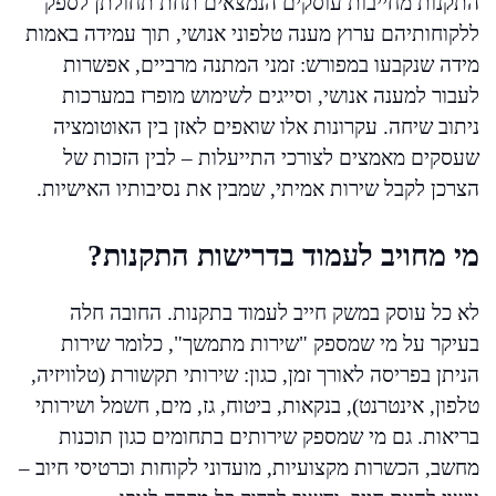
התקנות מחייבות עוסקים הנמצאים תחת תחולתן לספק
ללקוחותיהם ערוץ מענה טלפוני אנושי, תוך עמידה באמות
מידה שנקבעו במפורש: זמני המתנה מרביים, אפשרות
לעבור למענה אנושי, וסייגים לשימוש מופרז במערכות
ניתוב שיחה. עקרונות אלו שואפים לאזן בין האוטומציה
שעסקים מאמצים לצורכי התייעלות – לבין הזכות של
הצרכן לקבל שירות אמיתי, שמבין את נסיבותיו האישיות.
מי מחויב לעמוד בדרישות התקנות?
לא כל עוסק במשק חייב לעמוד בתקנות. החובה חלה
בעיקר על מי שמספק "שירות מתמשך", כלומר שירות
הניתן בפריסה לאורך זמן, כגון: שירותי תקשורת (טלוויזיה,
טלפון, אינטרנט), בנקאות, ביטוח, גז, מים, חשמל ושירותי
בריאות. גם מי שמספק שירותים בתחומים כגון תוכנות
מחשב, הכשרות מקצועיות, מועדוני לקוחות וכרטיסי חיוב –