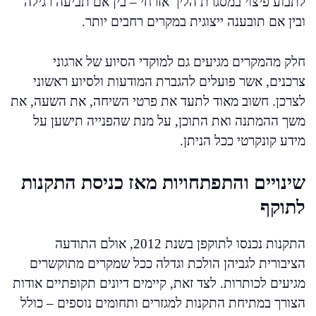
לתבוע פיצוי במסגרת הליך אזרחי – בין אם תביעה רגילה
ובין אם תובענה ייצוגית במקרים רחבים יותר.
חלק מהמקרים מגיעים גם למוקדי הסיוע של ארגוני
צרכנים, אשר פועלים להגברת המודעות ולסיוע ראשוני
לצרכן. חשוב מאוד לתעד את פרטי השיחה, את השעה, את
משך ההמתנה ואת התוכן, על מנת שהפנייה תישען על
מידע קונקרטי ככל הניתן.
שינויים והתפתחויות מאז כניסת התקנות
לתוקף
התקנות נכנסו לתוקפן בשנת 2012, אולם התודעה
הציבורית לגביהן הולכת וגדלה ככל שמקרים מתוקשרים
מגיעים לכותרות. לצד זאת, קיימים דיונים תקופתיים אודות
הצורך במתיחת התקנות למגזרים ותחומים נוספים – כולל