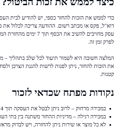
כיצד לממש את זכות הביטול?
כדי לממש את הזכות להחזר כספי, יש להודיע לבית העסק
דוא"ל, פקס או מכתב רשום. ההודעה צריכה לכלול את פר
עסק מחויבים להשיב את הכס
לפרק זמן זה.
המלצה חשובה היא לשמור תיעוד לכל שלב בתהליך – מ
את הזכות להחזר, ניתן לפנות לרשות להגנת הצרכן ולס
קטנות.
נקודות מפתח שכדאי לזכור
במכירה מרחוק – לרוב ניתן לבטל את העסקה תוך 14 יום ולקבל החזר.
במכירה רגילה – מדיניות ההחזר משתנה בין בתי העס
לא כל מוצר או שירות ניתן להחזרה, ויש לבדוק מרא