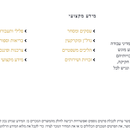
מידע מקצועי
עסקים ומסחר
פלילי ותעבורה
נדל"ן ומקרקעין
בריאות וספור
דיני עבודה
ע מוגש
הליכים משפטיים
צרכנות ופיננס
ויותיהם
זכויות ושירותים
מידע מקצועי
חקיקה,
ונגיש לכל
ר ערוץ לקבלת פרטים נוספים ואפשרויות רכישה לחלק מהמוצרים הנזכרים בו. המידע שניתן נכון לי
צר, את הפרטים הטכניים הכלולים בו או את המחיר הנזכר לצידו. כדי לקבל את מלוא המידע הרלוונ