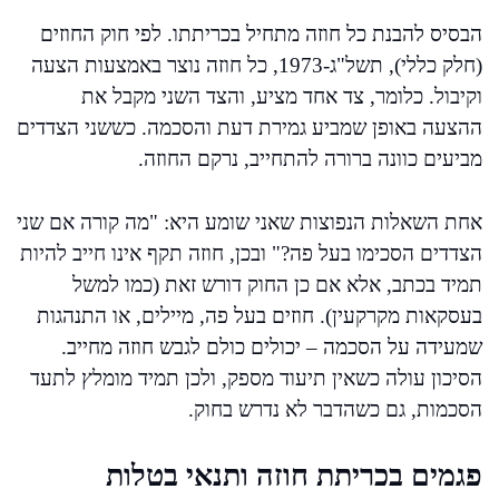
הבסיס להבנת כל חוזה מתחיל בכריתתו. לפי חוק החוזים
(חלק כללי), תשל"ג-1973, כל חוזה נוצר באמצעות הצעה
וקיבול. כלומר, צד אחד מציע, והצד השני מקבל את
ההצעה באופן שמביע גמירת דעת והסכמה. כששני הצדדים
מביעים כוונה ברורה להתחייב, נרקם החוזה.
אחת השאלות הנפוצות שאני שומע היא: "מה קורה אם שני
הצדדים הסכימו בעל פה?" ובכן, חוזה תקף אינו חייב להיות
תמיד בכתב, אלא אם כן החוק דורש זאת (כמו למשל
בעסקאות מקרקעין). חוזים בעל פה, מיילים, או התנהגות
שמעידה על הסכמה – יכולים כולם לגבש חוזה מחייב.
הסיכון עולה כשאין תיעוד מספק, ולכן תמיד מומלץ לתעד
הסכמות, גם כשהדבר לא נדרש בחוק.
פגמים בכריתת חוזה ותנאי בטלות