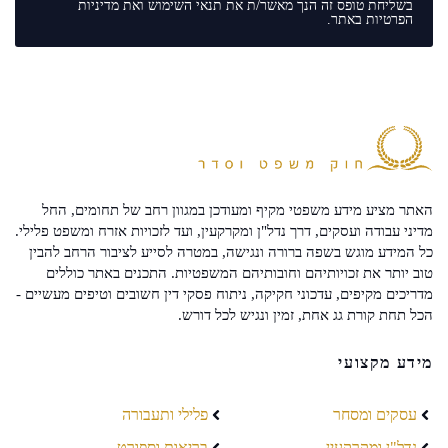
בשליחת טופס זה הנך מאשר/ת את
תנאי השימוש
ואת
מדיניות
הפרטיות
באתר.
האתר מציע מידע משפטי מקיף ומעודכן במגוון רחב של תחומים, החל
מדיני עבודה ועסקים, דרך נדל"ן ומקרקעין, ועד לזכויות אזרח ומשפט פלילי.
כל המידע מוגש בשפה ברורה ונגישה, במטרה לסייע לציבור הרחב להבין
טוב יותר את זכויותיהם וחובותיהם המשפטיות. התכנים באתר כוללים
מדריכים מקיפים, עדכוני חקיקה, ניתוח פסקי דין חשובים וטיפים מעשיים -
הכל תחת קורת גג אחת, זמין ונגיש לכל דורש.
מידע מקצועי
עסקים ומסחר
פלילי ותעבורה
נדל"ן ומקרקעין
בריאות וספורט