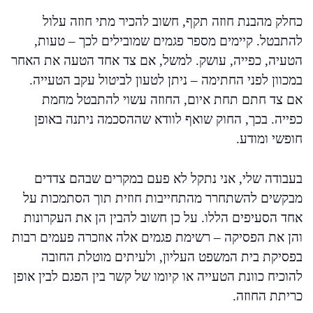
כחלק מהבנת חוזה תקף, חשוב להכיר מתי חוזה עלול
להתבטל. קיימים מספר פגמים שמובילים לכך – טעות,
הטעיה, כפייה, עושק. למשל, אם צד אחד הטעה את האחר
במכוון לפני החתימה – ניתן לטעון לביטול עקב הטעייה.
אם צד חתם תחת איום, החוזה עשוי להתבטל מחמת
כפייה. בכך, החוק שואף לוודא שההסכמה ניתנה באופן
חופשי ומודע.
בעבודה שלי, אני נתקל לא פעם במקרים שבהם צדדים
מבקשים להשתחרר מהתחייבות חוזית תוך הסתמכות על
אחד הסעיפים הללו. על כן חשוב להבין הן את העקרונות
והן את הפסיקה – רשימת פגמים אלה אוזכרה פעמים רבות
בפסיקת בית המשפט העליון, ולעיתים מוטלת החובה
להוכיח כוונת הטעייה או קיומו של קשר בין הפגם לבין אופן
כריתת החוזה.