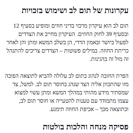
עקרונות של תום לב ושימוש בזכויות
תום לב הוא עיקרון מרכזי בדיני חוזים ומופיע בסעיף 12
ובסעיף 39 לחוק החוזים. העיקרון מחייב את הצדדים
לפעול ביושר ובאמון הדדי, הן בשלב המשא ומתן והן לאחר
כריתת החוזה. במילים פשוטות – הצדדים צריכים להתנהל
זה מול זה בהגינות.
הפרת החובה לנהוג בתום לב עלולה להביא לתוצאה הפוכה
מזו שהתכוון אליה הצד שנהג בחוסר תום לב. למשל, צד
שמסתיר מידע מהותי במהלך המשא ומתן עשוי למצוא
עצמו מתמודד עם טענות להטעייה או חוסר תום לב,
וכתוצאה מכך – אכיפת החוזה תימנע.
פסיקה מנחה והלכות בולטות