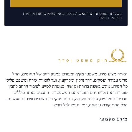
בשליחת טופס זה הנך מאשר/ת את
תנאי השימוש
ואת
מדיניות
הפרטיות
באתר.
האתר מציע מידע משפטי מקיף ומעודכן במגוון רחב של תחומים, החל
מדיני עבודה ועסקים, דרך נדל"ן ומקרקעין, ועד לזכויות אזרח ומשפט פלילי.
כל המידע מוגש בשפה ברורה ונגישה, במטרה לסייע לציבור הרחב להבין
טוב יותר את זכויותיהם וחובותיהם המשפטיות. התכנים באתר כוללים
מדריכים מקיפים, עדכוני חקיקה, ניתוח פסקי דין חשובים וטיפים מעשיים -
הכל תחת קורת גג אחת, זמין ונגיש לכל דורש.
מידע מקצועי