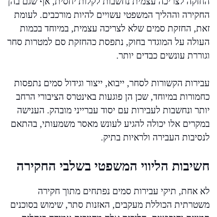
החזקה לצריכה עצמית נחשבות לקלות יחסית, אף שגם בהן
החקירה וההליך המשפטי עשויים להיות מורכבים. לעומת
זאת, החזקת סמים שלא לצריכה עצמית, במיוחד בכמות
העולה על המוגדר בחוק, נתפסת כהחזקת סם למטרות סחר
וגוררת עונשים כבדים יותר.
עבירות הקשורות לסחר, ייבוא, ייצור וגידול סמים נתפסות
כחמורות במיוחד, שכן הן פוגעות באינטרס הציבורי הרחב
יותר ונחשבות לעבירות עם יסוד עברייני מובהק. הענישה
במקרים אלו יכולה להגיע לעונש מאסר משמעותי, בהתאם
לנסיבות העבירה ולראיות בתיק.
חשיבות הליווי המשפטי בשלבי החקירה
לא אחת, תיקי עבירות סמים נפתחים מתוך חקירה
משטרתית הכוללת מעקבים, האזנות סתר, שימוש בסוכנים