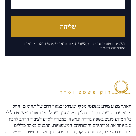
בשליחת טופס זה הנך מאשר/ת את
תנאי השימוש
ואת
מדיניות
הפרטיות
באתר.
האתר מציע מידע משפטי מקיף ומעודכן במגוון רחב של תחומים, החל
מדיני עבודה ועסקים, דרך נדל"ן ומקרקעין, ועד לזכויות אזרח ומשפט פלילי.
כל המידע מוגש בשפה ברורה ונגישה, במטרה לסייע לציבור הרחב להבין
טוב יותר את זכויותיהם וחובותיהם המשפטיות. התכנים באתר כוללים
מדריכים מקיפים, עדכוני חקיקה, ניתוח פסקי דין חשובים וטיפים מעשיים -