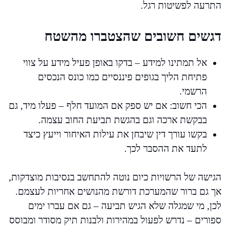
התרעה לפשיטות רגל.
דגשים חשובים שהצטברו מהשטח
אל תמתינו למידע – בדקו באופן פעיל מידע על צווי
פתיחת הליך בגופים פיננסיים כמו כונס הנכסים
הרשמי.
הכי חשוב: אם יש ספק אם המועד חלף – פעלו מיד, גם
בבקשת ארכה וגם בהגשת תביעת החוב עצמה.
בקשו עורך דין שיבחן את עילות האיחור וייעץ כיצד
לתעד את ההסבר לכך.
הגישה של הרשויות כיום נוטה להתחשב בנסיבות מוצדקות,
אך גם ברור שהמערכת דורשת מהנושים אחריות לעצמם.
לכן, מי שמגלה שלא הגיש תביעה – גם אם עברו ימים
ספורים – נדרש לפעול במהירות ולבנות תיק מסודר ומבוסס