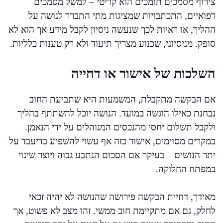
צירוף מסמכים תומכים הוא קריטי – למשל מסמכים
רפואיים, התכתבויות שמציגות מתי התברר לנושה על
ההליך, או ראיות לכך שנעשה ניסיון לקבל מידע אך הוא לא
סופק. מניסיוני, שכנוע מצריך תיעוד ולא רק טענות כלליות.
השלכות של אישור או דחייה
אם הבקשה מתקבלת, המשמעות היא שתביעת החוב
נבחנת כאילו הוגשה במועד. הנושה יוכל להשתתף בהליך
ולקבל תשלום יחסי מהנכסים המנוהלים על ידי הנאמן.
במקרים מסוימים, אישור כזה אף עשוי להשפיע בדיעבד על
יתר הנושים – בעיקר אם הסכום הנתבע גבוה ויוצר שינוי
במפתח החלוקה.
מאידך, דחיית הבקשה פירושה שהנושה לא יהיה זכאי
לחלק, גם אם מתקיימת חוב ממשי. זהו מצב לא פשוט, אך