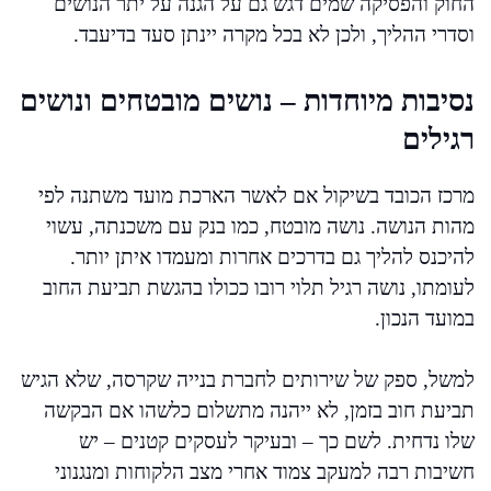
החוק והפסיקה שמים דגש גם על הגנה על יתר הנושים
וסדרי ההליך, ולכן לא בכל מקרה יינתן סעד בדיעבד.
נסיבות מיוחדות – נושים מובטחים ונושים
רגילים
מרכז הכובד בשיקול אם לאשר הארכת מועד משתנה לפי
מהות הנושה. נושה מובטח, כמו בנק עם משכנתה, עשוי
להיכנס להליך גם בדרכים אחרות ומעמדו איתן יותר.
לעומתו, נושה רגיל תלוי רובו ככולו בהגשת תביעת החוב
במועד הנכון.
למשל, ספק של שירותים לחברת בנייה שקרסה, שלא הגיש
תביעת חוב בזמן, לא ייהנה מתשלום כלשהו אם הבקשה
שלו נדחית. לשם כך – ובעיקר לעסקים קטנים – יש
חשיבות רבה למעקב צמוד אחרי מצב הלקוחות ומנגנוני