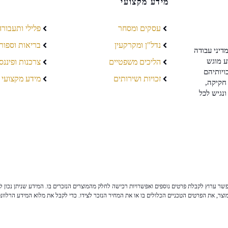
מידע מקצועי
עסקים ומסחר
פלילי ותעבורה
נדל"ן ומקרקעין
בריאות וספור
דיני עבודה
ע מוגש
הליכים משפטיים
צרכנות ופיננס
ויותיהם
זכויות ושירותים
מידע מקצועי
חקיקה,
ונגיש לכל
ר ערוץ לקבלת פרטים נוספים ואפשרויות רכישה לחלק מהמוצרים הנזכרים בו. המידע שניתן נכון לי
צר, את הפרטים הטכניים הכלולים בו או את המחיר הנזכר לצידו. כדי לקבל את מלוא המידע הרלוונ