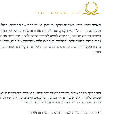
האתר מציע מידע משפטי מקיף ומעודכן במגוון רחב של תחומים, החל מ
ועסקים, דרך נדל"ן ומקרקעין, ועד לזכויות אזרח ומשפט פלילי. כל המיד
בשפה ברורה ונגישה, במטרה לסייע לציבור הרחב להבין טוב יותר את זכ
וחובותיהם המשפטיות. התכנים באתר כוללים מדריכים מקיפים, עדכוני 
ניתוח פסקי דין חשובים וטיפים מעשיים - הכל תחת קורת גג אחת, זמין 
דורש.
האתר הוקם מיוזמה אישית, ובין היתר במטרה לתת מידע על המוצרים המפורסמים בו ולאפש
ומבוסס על מחקר אישי שנערך על ידי המחבר. המידע איננו מייצג בהכרח את השירות, המו
לפנות למשווקים המורשים ו/או ליצרנים של המוצרים המוזכרים באתר.
© 2026 כל הזכויות שמורות לאברהמי רוזן ושות'