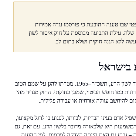
י שבו טענה התובעת כי פורסמו נגדה אמירות
ן שלה. עילת התביעה מבוססת על חוק איסור לשון
עשה ללא הגנה חוקית ושלא בתום לב.
 בישראל
החוק המרכזי שמסדיר את הסוגיה בישראל הוא חוק איסור לשון הרע, תשכ"ה–1965. מטרתו להגן על שמם הטוב
נות כמו חופש הביטוי, שמוגן כחוקתי. החוק מגדיר מהי
ום להיחשב עוולה אזרחית או עבירה פלילית.
 אדם בעיני הבריות, לבזותו, לפגוע בו לרגל מקצועו,
 המשמעות היא שלכאורה מדובר בלשון הרע. עם זאת, גם
ה – נבחן גם האם הייתה הצדקה לפרסום, לפי ההגנות