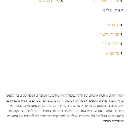
זכויות ושירותים
מידע מקצועי
קצת עלינו
אודותינו
יצירת קשר
מפת אתר
פייסבוק
האתר הוקם מיוזמה אישית, ובין היתר במטרה לתת מידע על המוצרים המפורסמים בו ולאפשר
ערוץ לקבלת פרטים נוספים ואפשרויות רכישה לחלק מהמוצרים הנזכרים בו. המידע שניתן נכון
ליום כתיבתו, ומבוסס על מחקר אישי שנערך על ידי המחבר. המידע איננו מייצג בהכרח את
השירות, המוצר, את הפרטים הטכניים הכלולים בו או את המחיר הנזכר לצידו. כדי לקבל את
מלוא המידע הרלוונטי על המוצרים יש לפנות למשווקים המורשים ו/או ליצרנים של המוצרים
המוזכרים באתר.