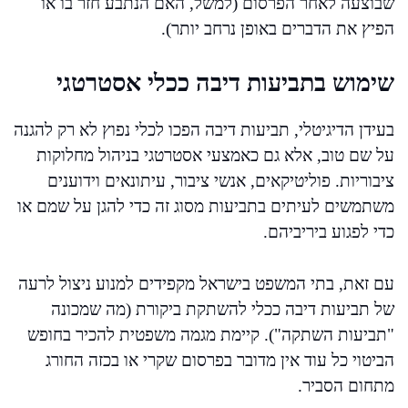
שבוצעה לאחר הפרסום (למשל, האם הנתבע חזר בו או
הפיץ את הדברים באופן נרחב יותר).
שימוש בתביעות דיבה ככלי אסטרטגי
בעידן הדיגיטלי, תביעות דיבה הפכו לכלי נפוץ לא רק להגנה
על שם טוב, אלא גם כאמצעי אסטרטגי בניהול מחלוקות
ציבוריות. פוליטיקאים, אנשי ציבור, עיתונאים וידוענים
משתמשים לעיתים בתביעות מסוג זה כדי להגן על שמם או
כדי לפגוע ביריביהם.
עם זאת, בתי המשפט בישראל מקפידים למנוע ניצול לרעה
של תביעות דיבה ככלי להשתקת ביקורת (מה שמכונה
"תביעות השתקה"). קיימת מגמה משפטית להכיר בחופש
הביטוי כל עוד אין מדובר בפרסום שקרי או בכזה החורג
מתחום הסביר.