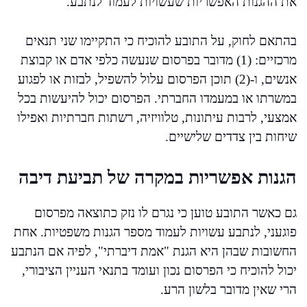
את ההגנות האפשריות שעשויות לעמוד לנתבע.
בהתאם לחוק, על התובע להוכיח כי התקיימו שני תנאים
מרכזיים: (1) מדובר בפרסום שנעשה כלפי אדם או קבוצת
אנשים, ו-(2) תוכן הפרסום עלול להשפיל, לבזות או לפגוע
במשרתו או במעמדו החברתי. הפרסום יכול להיעשות בכל
אמצעי, לרבות עיתונות, טלוויזיה, רשתות חברתיות ואפילו
שיחות בין צדדים שלישיים.
הגנות אפשריות במקרה של תביעת דיבה
גם כאשר התובע טוען כי נגרם לו נזק כתוצאה מפרסום
פוגעני, לנתבע עשויות לעמוד מספר הגנות משפטיות. אחת
החשובות שבהן היא הגנת "אמת דיברתי", לפיה אם הנתבע
יכול להוכיח כי הפרסום נכון ועומד בתנאי העניין הציבורי,
הרי שאין מדובר בלשון הרע.