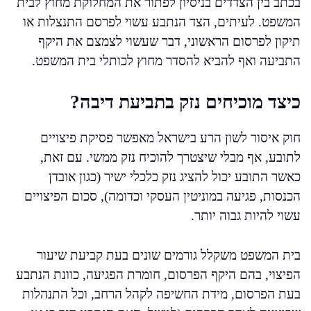
בכתב בין הצדדים בניסיון לפתור את המחלוקת מחוץ לבית
המשפט. לעיתים, הצד הנתבע עשוי לפרסם התנצלות או
תיקון לפרסום הראשוני, דבר שעשוי לצמצם את היקף
התביעה ואף להביא להסדר מחוץ לכותלי בית המשפט.
כיצד מוכיחים נזק בתביעת דיבה?
חוק איסור לשון הרע בישראל מאפשר פסיקת פיצויים
לתובע, אף מבלי שיצטרך להוכיח נזק ממשי. עם זאת,
כאשר התובע יכול להציג נזק כלכלי ישיר (כגון אובדן
הכנסות, פגיעה במוניטין העסקי וכדומה), סכום הפיצויים
עשוי להיות גבוה יותר.
בית המשפט משקלל גורמים שונים בעת קביעת שיעור
הפיצוי, בהם היקף הפרסום, חומרת הפגיעה, כוונת הנתבע
בעת הפרסום, מידת החשיפה לקהל הרחב, וכל התנהלות