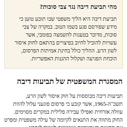
מהי תביעת דיבה נגד צבי סוכות?
תביעת דיבה היא הליך משפטי שבו תובע טוען כי
מידע שפורסם פגע בשמו הטוב. במקרה של צבי
סוכות, מדובר בטענות להשמצה בפומבי, אשר
עשויות להוביל לחיוב בפיצויים בהתאם לחוק איסור
לשון הרע. ההליך כולל בחינת אמיתות הפרסום,
הוכחת הפגיעה ושקלול ההגנות האפשריות.
המסגרת המשפטית של תביעות דיבה
תביעות דיבה מבוססות על חוק איסור לשון הרע,
תשכ"ה-1965, אשר קובע כי פרסום פוגעני עלול להוות
עוולה אזרחית ואפילו עבירה פלילית במקרים מסוימים.
החוק מתווה את התנאים לקיומה של עילה משפטית ומפרט