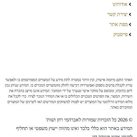
אודותינו
יצירת קשר
מפת אתר
פייסבוק
האתר הוקם מיוזמה אישית, ובין היתר במטרה לתת מידע על המוצרים המפורסמים בו ולאפשר
ערוץ לקבלת פרטים נוספים ואפשרויות רכישה לחלק מהמוצרים הנזכרים בו. המידע שניתן נכון
ליום כתיבתו, ומבוסס על מחקר אישי שנערך על ידי המחבר. המידע איננו מייצג בהכרח את
השירות, המוצר, את הפרטים הטכניים הכלולים בו או את המחיר הנזכר לצידו. כדי לקבל את
מלוא המידע הרלוונטי על המוצרים יש לפנות למשווקים המורשים ו/או ליצרנים של המוצרים
המוזכרים באתר.
© 2026 כל הזכויות שמורות לאברהמי רוזן ושות'
המידע באתר הוא כללי בלבד ואינו מהווה ייעוץ משפטי או תחליף
לייעוץ אישי מעורך דין.