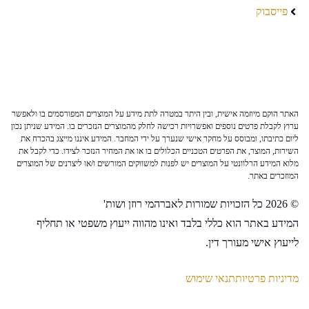
פייסבוק
האתר הוקם מיוזמה אישית, ובין היתר במטרה לתת מידע על המוצרים המפורסמים בו ולאפשר
ערוץ לקבלת פרטים נוספים ואפשרויות רכישה לחלק מהמוצרים הנזכרים בו. המידע שניתן נכון
ליום כתיבתו, ומבוסס על מחקר אישי שנערך על ידי המחבר. המידע איננו מייצג בהכרח את
השירות, המוצר, את הפרטים הטכניים הכלולים בו או את המחיר הנזכר לצידו. כדי לקבל את
מלוא המידע הרלוונטי על המוצרים יש לפנות למשווקים המורשים ו/או ליצרנים של המוצרים
המוזכרים באתר.
© 2026 כל הזכויות שמורות לאברהמי רוזן ושות'
המידע באתר הוא כללי בלבד ואינו מהווה ייעוץ משפטי או תחליף
לייעוץ אישי מעורך דין.
מדיניות פרטיות
תנאי שימוש