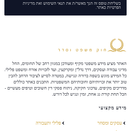
בשליחת טופס זה הנך מאשר/ת את
תנאי השימוש
ואת
מדיניות
הפרטיות
באתר.
האתר מציע מידע משפטי מקיף ומעודכן במגוון רחב של תחומים, החל
מדיני עבודה ועסקים, דרך נדל"ן ומקרקעין, ועד לזכויות אזרח ומשפט פלילי.
כל המידע מוגש בשפה ברורה ונגישה, במטרה לסייע לציבור הרחב להבין
טוב יותר את זכויותיהם וחובותיהם המשפטיות. התכנים באתר כוללים
מדריכים מקיפים, עדכוני חקיקה, ניתוח פסקי דין חשובים וטיפים מעשיים -
הכל תחת קורת גג אחת, זמין ונגיש לכל דורש.
מידע מקצועי
עסקים ומסחר
פלילי ותעבורה