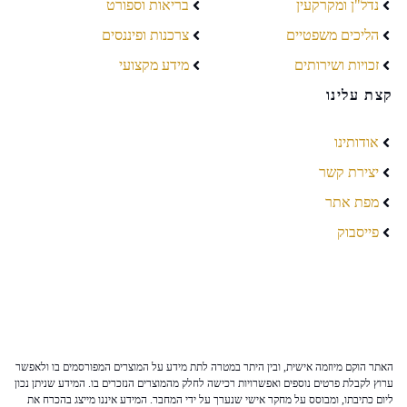
נדל"ן ומקרקעין
בריאות וספורט
הליכים משפטיים
צרכנות ופיננסים
זכויות ושירותים
מידע מקצועי
קצת עלינו
אודותינו
יצירת קשר
מפת אתר
פייסבוק
האתר הוקם מיוזמה אישית, ובין היתר במטרה לתת מידע על המוצרים המפורסמים בו ולאפשר
ערוץ לקבלת פרטים נוספים ואפשרויות רכישה לחלק מהמוצרים הנזכרים בו. המידע שניתן נכון
ליום כתיבתו, ומבוסס על מחקר אישי שנערך על ידי המחבר. המידע איננו מייצג בהכרח את