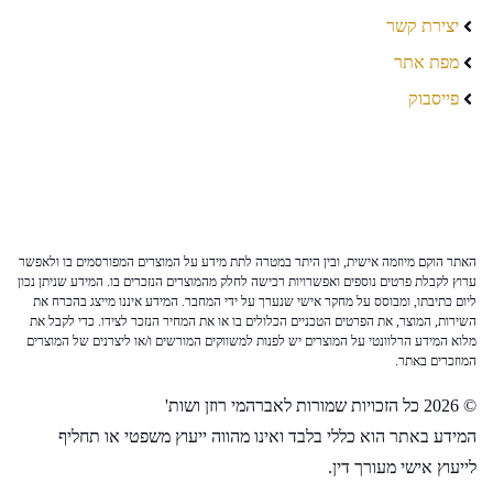
יצירת קשר
מפת אתר
פייסבוק
האתר הוקם מיוזמה אישית, ובין היתר במטרה לתת מידע על המוצרים המפורסמים בו ולאפשר
ערוץ לקבלת פרטים נוספים ואפשרויות רכישה לחלק מהמוצרים הנזכרים בו. המידע שניתן נכון
ליום כתיבתו, ומבוסס על מחקר אישי שנערך על ידי המחבר. המידע איננו מייצג בהכרח את
השירות, המוצר, את הפרטים הטכניים הכלולים בו או את המחיר הנזכר לצידו. כדי לקבל את
מלוא המידע הרלוונטי על המוצרים יש לפנות למשווקים המורשים ו/או ליצרנים של המוצרים
המוזכרים באתר.
© 2026 כל הזכויות שמורות לאברהמי רוזן ושות'
המידע באתר הוא כללי בלבד ואינו מהווה ייעוץ משפטי או תחליף
לייעוץ אישי מעורך דין.