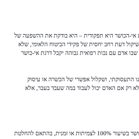
ת אי-הכושר היא תפקודית – היא בודקת את ההשפעה של
יקול דעת רחב יחסית של פקידי הביטוח הלאומי, שלא
 שבו אדם עם נכות רפואית גבוהה יקבל דרגת אי-כושר
נו התעסוקתי, ושקלול אפשרי של הכשרה או עיסוק
א רק אם האדם יכול לעבוד במה שעבד בעבר, אלא
הקצבה המלאה מוענקת כיום למי שנקבעה לו דרגת אי-כושר בשיעור 100% לצמיתות או זמנית, בהתאם להחלטת