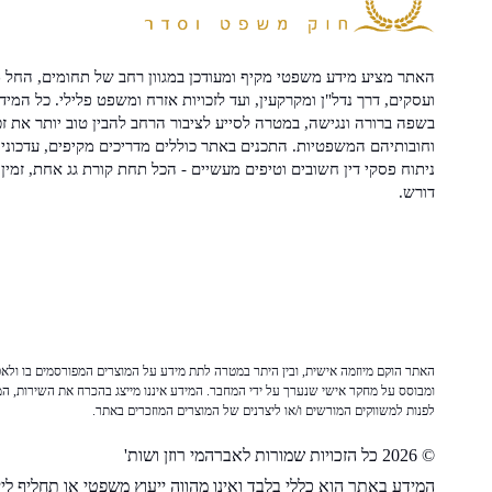
האתר מציע מידע משפטי מקיף ומעודכן במגוון רחב של תחומים, החל מ
ועסקים, דרך נדל"ן ומקרקעין, ועד לזכויות אזרח ומשפט פלילי. כל המיד
בשפה ברורה ונגישה, במטרה לסייע לציבור הרחב להבין טוב יותר את זכ
וחובותיהם המשפטיות. התכנים באתר כוללים מדריכים מקיפים, עדכוני 
ניתוח פסקי דין חשובים וטיפים מעשיים - הכל תחת קורת גג אחת, זמין 
דורש.
האתר הוקם מיוזמה אישית, ובין היתר במטרה לתת מידע על המוצרים המפורסמים בו ולאפש
ומבוסס על מחקר אישי שנערך על ידי המחבר. המידע איננו מייצג בהכרח את השירות, המו
לפנות למשווקים המורשים ו/או ליצרנים של המוצרים המוזכרים באתר.
© 2026 כל הזכויות שמורות לאברהמי רוזן ושות'
המידע באתר הוא כללי בלבד ואינו מהווה ייעוץ משפטי או תחליף לייע