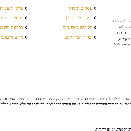
עסקים ומסחר
פלילי ותעבורה
נדל"ן ומקרקעין
בריאות וספור
דיני עבודה
ע מוגש
הליכים משפטיים
צרכנות ופיננס
ויותיהם
זכויות ושירותים
מידע מקצועי
חקיקה,
ונגיש לכל
ר ערוץ לקבלת פרטים נוספים ואפשרויות רכישה לחלק מהמוצרים הנזכרים בו. המידע שניתן נכון לי
צר, את הפרטים הטכניים הכלולים בו או את המחיר הנזכר לצידו. כדי לקבל את מלוא המידע הרלוונ
וץ אישי מעורך דין.