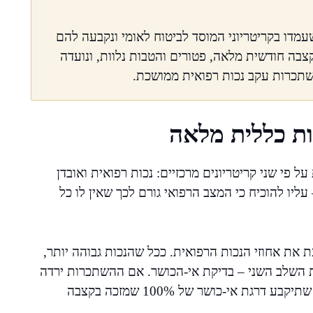
חוז ניתנת לאנשים שעמדו בקריטריוני המוסד לביטוח לאומי ונקבעה להם
קצבה חודשית מלאה, פטורים והטבות נלוות, ונועדה
שתכרות עקב נכות רפואית ממושכת.
ת כללית מלאה
 פי שני קריטריונים מרכזיים: נכות רפואית ואובדן
יו להוכיח כי המצב הרפואי גורם לכך שאין לו כל
 את אחוזי הנכות הרפואית. ככל שהנכות גבוהה יותר,
 השלב השני – בדיקת אי-הכושר. אם ההשתכרות ירדה
בצורה משמעותית והיכולת לעבוד נפגעה לחלוטין, ייתכן שתיקבע דרגת אי-כושר של 100% שמזכה בקצבה