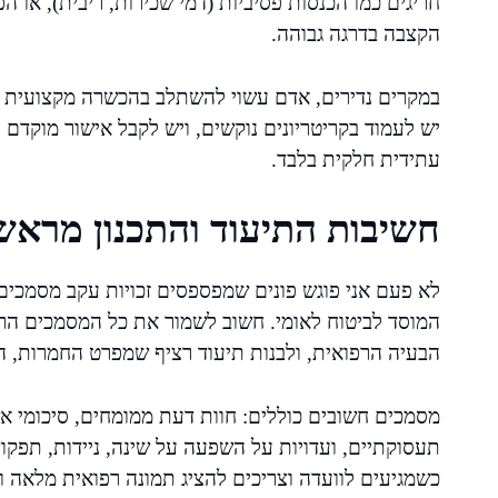
חריגים כמו הכנסות פסיביות (דמי שכירות, ריבית), או
הקצבה בדרגה גבוהה.
במקרים נדירים, אדם עשוי להשתלב בהכשרה מקצועית 
יש לעמוד בקריטריונים נוקשים, ויש לקבל אישור מוקד
עתידית חלקית בלבד.
חשיבות התיעוד והתכנון מראש
לא פעם אני פוגש פונים שמפספסים זכויות עקב מסמכים ח
המוסד לביטוח לאומי. חשוב לשמור את כל המסמכים הר
הבעיה הרפואית, ולבנות תיעוד רציף שמפרט החמרות, הש
מסמכים חשובים כוללים: חוות דעת ממומחים, סיכומי אשפ
תעסוקתיים, ועדויות על השפעה על שינה, ניידות, תפקוד
כשמגיעים לוועדה וצריכים להציג תמונה רפואית מלאה ו