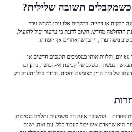
 כשמקבלים תשובה שלילית?
 חלקית או דחייה. במקרים אלו ניתן להגיש ערר
נת ההחלטה מחדש. חשוב לדעת כי ערעור יכול להועיל,
 טוב משהוערך, ייתכן שהאחוזים אף יופחתו.
יש להקפיד להגיש את הערר בפרק הזמן החוקי, לרוב תוך 60 יום, וללוות אותו במסמכים תומכים חדשים או
הבקשה נעשתה בשלב של קביעת אי-הכושר, ניתן גם
 דעתו של בית הדין מצומצם יחסית, ובדרך כלל יתערב רק
רות
 אחרות – התשובה אינה חד-משמעית ותלויה בנסיבות.
 מדברים על דרגת אי-כושר של 100%, ההנחה היא שהאדם אינו יכול לעבוד כלל. עם זאת, ישנם