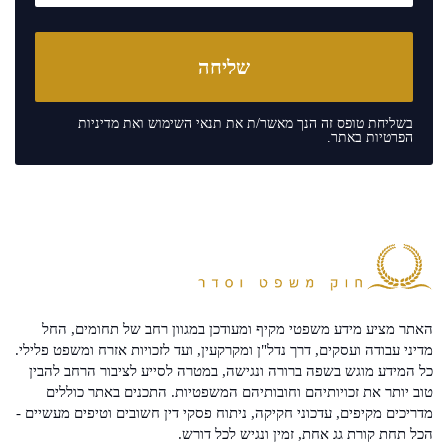
בשליחת טופס זה הנך מאשר/ת את
תנאי השימוש
ואת
מדיניות
הפרטיות
באתר.
האתר מציע מידע משפטי מקיף ומעודכן במגוון רחב של תחומים, החל
מדיני עבודה ועסקים, דרך נדל"ן ומקרקעין, ועד לזכויות אזרח ומשפט פלילי.
כל המידע מוגש בשפה ברורה ונגישה, במטרה לסייע לציבור הרחב להבין
טוב יותר את זכויותיהם וחובותיהם המשפטיות. התכנים באתר כוללים
מדריכים מקיפים, עדכוני חקיקה, ניתוח פסקי דין חשובים וטיפים מעשיים -
הכל תחת קורת גג אחת, זמין ונגיש לכל דורש.