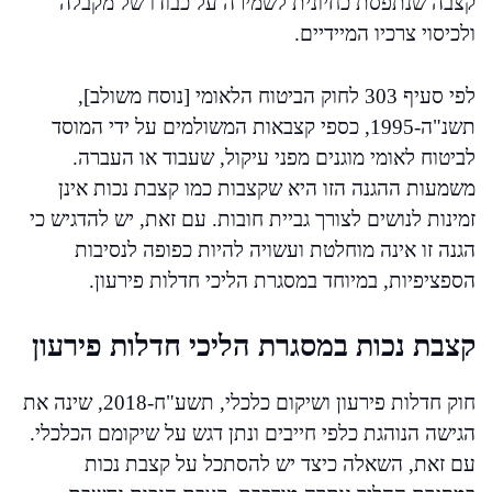
קצבה שנתפסת כחיונית לשמירה על כבודו של מקבלה
ולכיסוי צרכיו המיידיים.
לפי סעיף 303 לחוק הביטוח הלאומי [נוסח משולב],
תשנ"ה-1995, כספי קצבאות המשולמים על ידי המוסד
לביטוח לאומי מוגנים מפני עיקול, שעבוד או העברה.
משמעות ההגנה הזו היא שקצבות כמו קצבת נכות אינן
זמינות לנושים לצורך גביית חובות. עם זאת, יש להדגיש כי
הגנה זו אינה מוחלטת ועשויה להיות כפופה לנסיבות
הספציפיות, במיוחד במסגרת הליכי חדלות פירעון.
קצבת נכות במסגרת הליכי חדלות פירעון
חוק חדלות פירעון ושיקום כלכלי, תשע"ח-2018, שינה את
הגישה הנוהגת כלפי חייבים ונתן דגש על שיקומם הכלכלי.
עם זאת, השאלה כיצד יש להסתכל על קצבת נכות